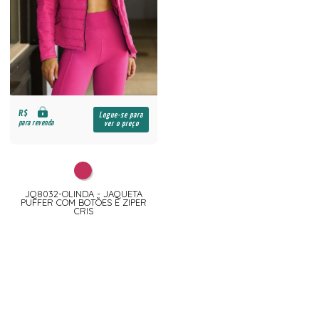
R$
Logue-se para
para revenda
ver o preço
JQ8032-OLINDA - JAQUETA
PUFFER COM BOTÕES E ZIPER
CRIS