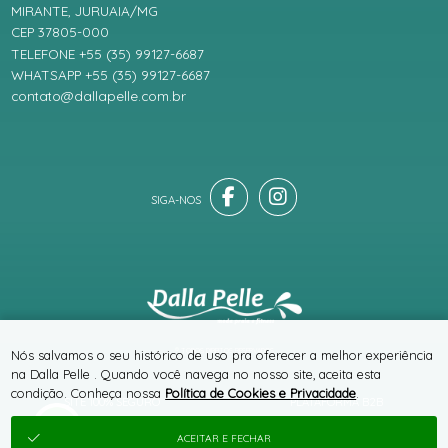
MIRANTE, JURUAIA/MG
CEP 37805-000
TELEFONE +55 (35) 99127-6687
WHATSAPP +55 (35) 99127-6687
contato@dallapelle.com.br
® TODOS DIREITOS RESERVADOS
Nós salvamos o seu histórico de uso pra oferecer a melhor experiência
na Dalla Pelle . Quando você navega no nosso site, aceita esta
condição. Conheça nossa
Política de Cookies e Privacidade
.
SITE 100% SEGURO
PLATAFORMA B2B
ACEITAR E FECHAR