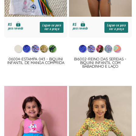
R$
R$
Logue-se para
Logue-se para
para revenda
para revenda
ver o preço
ver o preço
06004-ESTAMPA 043 - BIQUINI
BI6002-REINO DAS SEREIAS -
INFANTIL DE MANGA COMPRIDA
BIQUINI INFANTIL COM
BABADINHO E LAÇO