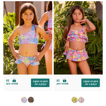
R$
R$
Logue-se para
Logue-se para
para revenda
para revenda
ver o preço
ver o preço