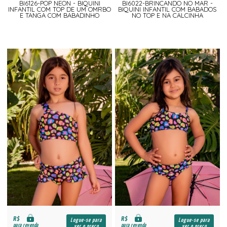
BI6126-POP NEON - BIQUINI
BI6022-BRINCANDO NO MAR -
INFANTIL COM TOP DE UM OMRBO
BIQUINI INFANTIL COM BABADOS
E TANGA COM BABADINHO
NO TOP E NA CALCINHA
R$
R$
Logue-se para
Logue-se para
para revenda
para revenda
ver o preço
ver o preço