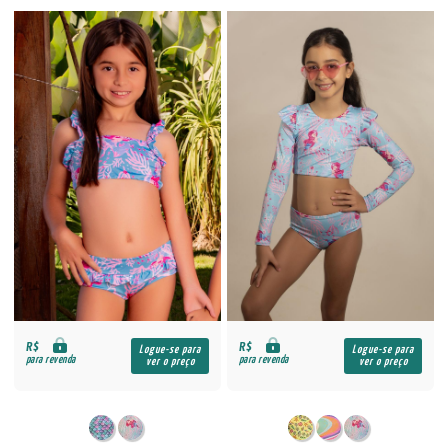
R$
R$
Logue-se para
Logue-se para
para revenda
para revenda
ver o preço
ver o preço