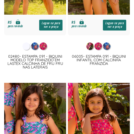
R$
R$
Logue-se para
Logue-se para
para revenda
para revenda
ver o preço
ver o preço
02480- ESTAMPA 091 - BIQUINI
06005- ESTAMPA 091 - BIQUINI
MODELO TOP FRANZIDO EM
INFANTIL COM CALCINHA
LASTEX CALCINHA DE FRU FRU
FRANZIDA
NAS LATERAIS