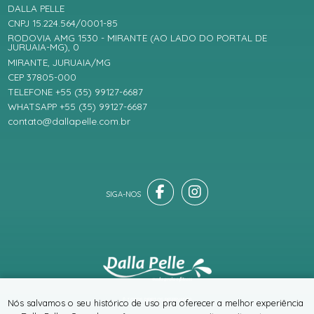
DALLA PELLE
CNPJ 15.224.564/0001-85
RODOVIA AMG 1530 - MIRANTE (AO LADO DO PORTAL DE
JURUAIA-MG), 0
MIRANTE, JURUAIA/MG
CEP 37805-000
TELEFONE +55 (35) 99127-6687
WHATSAPP +55 (35) 99127-6687
contato@dallapelle.com.br
® TODOS DIREITOS RESERVADOS
Nós salvamos o seu histórico de uso pra oferecer a melhor experiência