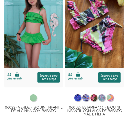
R$
R$
Logue-se para
Logue-se para
para revenda
para revenda
ver o preço
ver o preço
06022- VERDE - BIQUINI INFANTIL
06002- ESTAMPA 133 - BIQUINI
DE ALCINHA COM BABADO
INFANTIL COM ALÇA DE BABADO
MÃE E FILHA