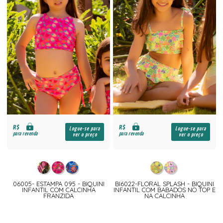
R$
R$
Logue-se para
Logue-se para
para revenda
para revenda
ver o preço
ver o preço
06005- ESTAMPA 095 - BIQUINI
BI6022-FLORAL SPLASH - BIQUINI
INFANTIL COM CALCINHA
INFANTIL COM BABADOS NO TOP E
FRANZIDA
NA CALCINHA