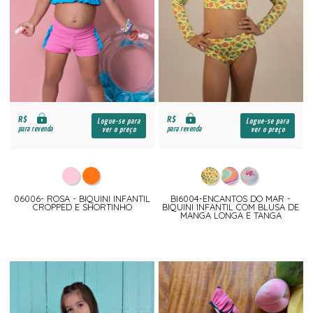
R$
R$
Logue-se para
Logue-se para
para revenda
para revenda
ver o preço
ver o preço
06006- ROSA - BIQUINI INFANTIL
BI6004-ENCANTOS DO MAR -
CROPPED E SHORTINHO
BIQUINI INFANTIL COM BLUSA DE
MANGA LONGA E TANGA