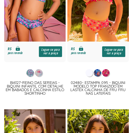
R$
R$
Logue-se para
Logue-se para
para revenda
para revenda
ver o preço
ver o preço
BI6127-REINO DAS SEREIAS -
02480- ESTAMPA 095 - BIQUINI
BIQUINI INFANTIL COM DETALHE
MODELO TOP FRANZIDO EM
EM BABADOS E CALCINHA ESTILO
LASTEX CALCINHA DE FRU FRU
SHORTINHO
NAS LATERAIS