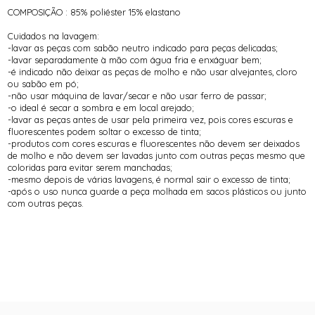
COMPOSIÇÃO : 85% poliéster 15% elastano
Cuidados na lavagem:
-lavar as peças com sabão neutro indicado para peças delicadas;
-lavar separadamente à mão com água fria e enxáguar bem;
-é indicado não deixar as peças de molho e não usar alvejantes, cloro
ou sabão em pó;
-não usar máquina de lavar/secar e não usar ferro de passar;
-o ideal é secar a sombra e em local arejado;
-lavar as peças antes de usar pela primeira vez, pois cores escuras e
fluorescentes podem soltar o excesso de tinta;
-produtos com cores escuras e fluorescentes não devem ser deixados
de molho e não devem ser lavadas junto com outras peças mesmo que
coloridas para evitar serem manchadas;
-mesmo depois de várias lavagens, é normal sair o excesso de tinta;
-após o uso nunca guarde a peça molhada em sacos plásticos ou junto
com outras peças.