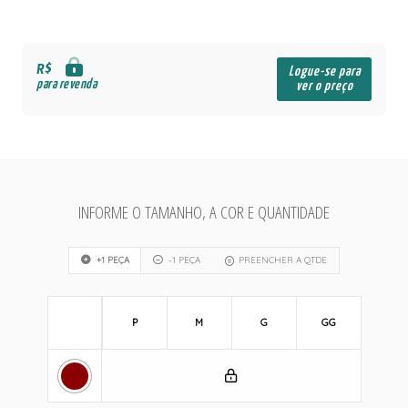
R$
Logue-se para
para revenda
ver o preço
INFORME O TAMANHO, A COR E QUANTIDADE
+1 PEÇA
-1 PEÇA
PREENCHER A QTDE
P
M
G
GG