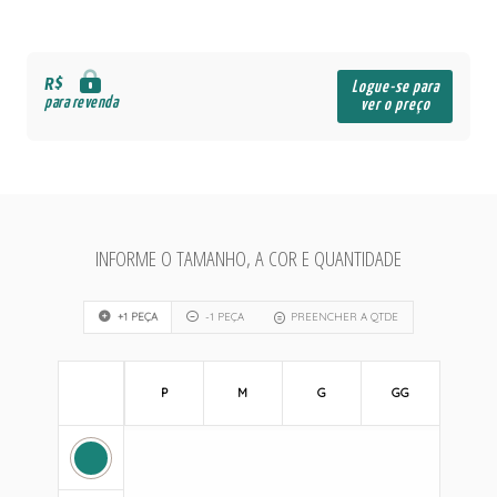
R$
Logue-se para
para revenda
ver o preço
INFORME O TAMANHO, A COR E QUANTIDADE
+1 PEÇA
-1 PEÇA
PREENCHER A QTDE
P
M
G
GG