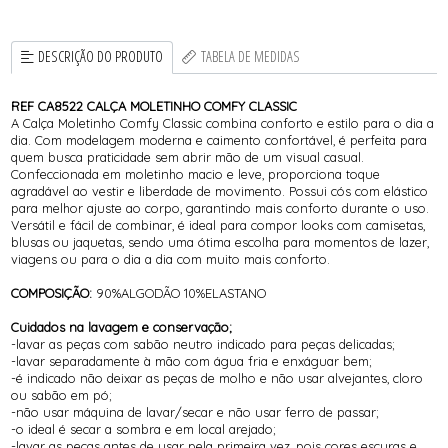
DESCRIÇÃO DO PRODUTO
TABELA DE MEDIDAS
REF CA8522 CALÇA MOLETINHO COMFY CLASSIC
A Calça Moletinho Comfy Classic combina conforto e estilo para o dia a
dia. Com modelagem moderna e caimento confortável, é perfeita para
quem busca praticidade sem abrir mão de um visual casual.
Confeccionada em moletinho macio e leve, proporciona toque
agradável ao vestir e liberdade de movimento. Possui cós com elástico
para melhor ajuste ao corpo, garantindo mais conforto durante o uso.
Versátil e fácil de combinar, é ideal para compor looks com camisetas,
blusas ou jaquetas, sendo uma ótima escolha para momentos de lazer,
viagens ou para o dia a dia com muito mais conforto.
COMPOSIÇÃO:
90%ALGODÃO 10%ELASTANO
Cuidados na lavagem e conservação;
-lavar as peças com sabão neutro indicado para peças delicadas;
-lavar separadamente à mão com água fria e enxáguar bem;
-é indicado não deixar as peças de molho e não usar alvejantes, cloro
ou sabão em pó;
-não usar máquina de lavar/secar e não usar ferro de passar;
-o ideal é secar a sombra e em local arejado;
-lavar as peças antes de usar pela primeira vez, pois cores escuras e