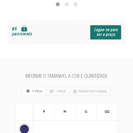
R$
Logue-se para
para revenda
ver o preço
INFORME O TAMANHO, A COR E QUANTIDADE
+1 PEÇA
-1 PEÇA
PREENCHER A QTDE
P
M
G
GG