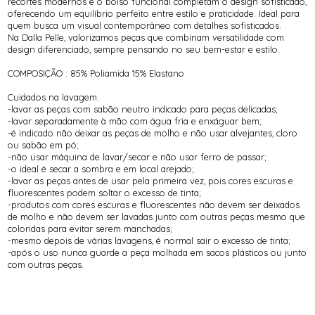
recortes modernos e o bolso funcional completam o design sofisticado,
oferecendo um equilíbrio perfeito entre estilo e praticidade. Ideal para
quem busca um visual contemporâneo com detalhes sofisticados.
Na Dalla Pelle, valorizamos peças que combinam versatilidade com
design diferenciado, sempre pensando no seu bem-estar e estilo.
COMPOSIÇÃO : 85% Poliamida 15% Elastano
Cuidados na lavagem:
-lavar as peças com sabão neutro indicado para peças delicadas;
-lavar separadamente à mão com água fria e enxáguar bem;
-é indicado não deixar as peças de molho e não usar alvejantes, cloro
ou sabão em pó;
-não usar máquina de lavar/secar e não usar ferro de passar;
-o ideal é secar a sombra e em local arejado;
-lavar as peças antes de usar pela primeira vez, pois cores escuras e
fluorescentes podem soltar o excesso de tinta;
-produtos com cores escuras e fluorescentes não devem ser deixados
de molho e não devem ser lavadas junto com outras peças mesmo que
coloridas para evitar serem manchadas;
-mesmo depois de várias lavagens, é normal sair o excesso de tinta;
-após o uso nunca guarde a peça molhada em sacos plásticos ou junto
com outras peças.