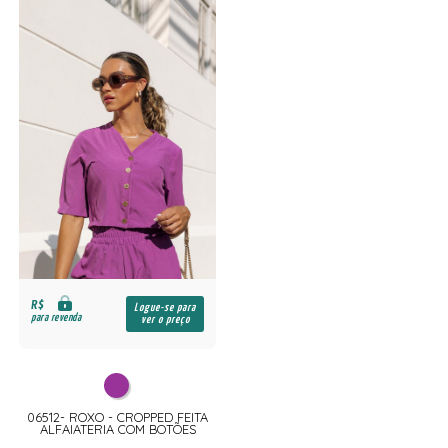
R$
Logue-se para
para revenda
ver o preço
06512- ROXO - CROPPED FEITA
ALFAIATERIA COM BOTÕES