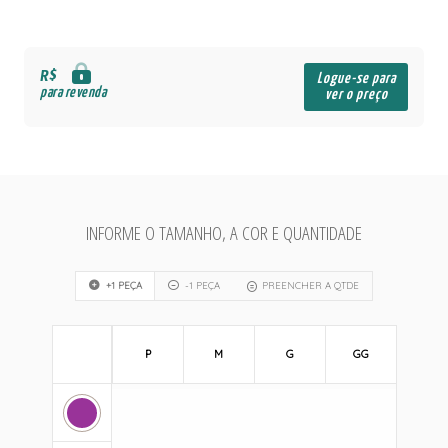
R$
Logue-se para
para revenda
ver o preço
INFORME O TAMANHO, A COR E QUANTIDADE
+1 PEÇA
-1 PEÇA
PREENCHER A QTDE
P
M
G
GG