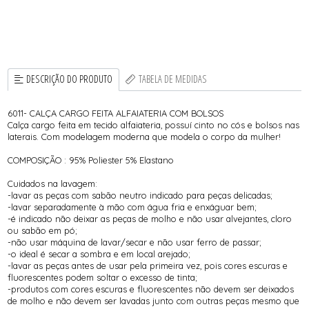
DESCRIÇÃO DO PRODUTO
TABELA DE MEDIDAS
6011- CALÇA CARGO FEITA ALFAIATERIA COM BOLSOS
Calça cargo feita em tecido alfaiateria, possuí cinto no cós e bolsos nas
laterais. Com modelagem moderna que modela o corpo da mulher!
COMPOSIÇÃO : 95% Poliester 5% Elastano
Cuidados na lavagem:
-lavar as peças com sabão neutro indicado para peças delicadas;
-lavar separadamente à mão com água fria e enxáguar bem;
-é indicado não deixar as peças de molho e não usar alvejantes, cloro
ou sabão em pó;
-não usar máquina de lavar/secar e não usar ferro de passar;
-o ideal é secar a sombra e em local arejado;
-lavar as peças antes de usar pela primeira vez, pois cores escuras e
fluorescentes podem soltar o excesso de tinta;
-produtos com cores escuras e fluorescentes não devem ser deixados
de molho e não devem ser lavadas junto com outras peças mesmo que