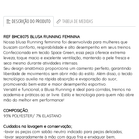
DESCRIÇÃO DO PRODUTO
TABELA DE MEDIDAS
REF BMC8075 BLUSA RUNNING FEMININA
Nossa blusa Running feminina foi desenvolvida para mulheres que
buscam conforto, respirabilidade e alto desempenho em seus treinos.
Confeccionada em tecido Space Green, essa peça oferece extrema
leveza, toque macio e excelente ventilação, mantendo a pele fresca e
seca mesmo durante atividades intensas.
Seu design anatômico proporciona um caimento perfeito, garantindo
liberdade de movimentos sem abrir mão do estilo. Além disso, o tecido
tecnológico auxilia na rápida absorção e evaporação do suor,
promovendo bem-estar e maior desempenho esportivo.
Versátil e funcional, a Blusa Running é ideal para corridas, treinos na
academia e práticas ao ar livre. Estilo e tecnologia para quem não abre
mão do melhor em performance!
COMPOSIÇÃO
;
93% POLYESTER/ 7% ELASTANO
Cuidados na lavagem e conservação;
-lavar as peças com sabão neutro indicado para peças delicadas;
-lavar separadamente à mão com água fria e enxáguar bem;