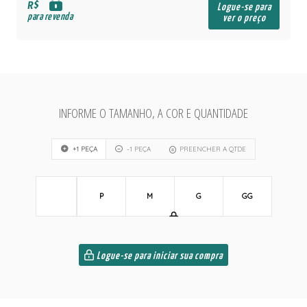
R$
Logue-se para
para revenda
ver o preço
INFORME O TAMANHO, A COR E QUANTIDADE
+1 PEÇA
-1 PEÇA
PREENCHER A QTDE
P
M
G
GG
Logue-se para iniciar sua compra