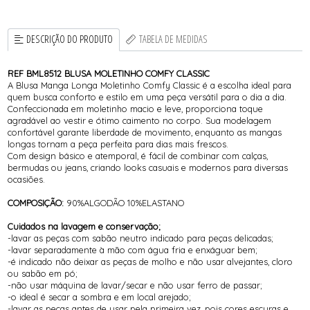
DESCRIÇÃO DO PRODUTO
TABELA DE MEDIDAS
REF BML8512 BLUSA MOLETINHO COMFY CLASSIC
A Blusa Manga Longa Moletinho Comfy Classic é a escolha ideal para
quem busca conforto e estilo em uma peça versátil para o dia a dia.
Confeccionada em moletinho macio e leve, proporciona toque
agradável ao vestir e ótimo caimento no corpo. Sua modelagem
confortável garante liberdade de movimento, enquanto as mangas
longas tornam a peça perfeita para dias mais frescos.
Com design básico e atemporal, é fácil de combinar com calças,
bermudas ou jeans, criando looks casuais e modernos para diversas
ocasiões.
COMPOSIÇÃO:
90%ALGODÃO 10%ELASTANO
Cuidados na lavagem e conservação;
-lavar as peças com sabão neutro indicado para peças delicadas;
-lavar separadamente à mão com água fria e enxáguar bem;
-é indicado não deixar as peças de molho e não usar alvejantes, cloro
ou sabão em pó;
-não usar máquina de lavar/secar e não usar ferro de passar;
-o ideal é secar a sombra e em local arejado;
-lavar as peças antes de usar pela primeira vez, pois cores escuras e