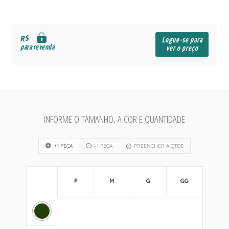
R$
Logue-se para
para revenda
ver o preço
INFORME O TAMANHO, A COR E QUANTIDADE
+1 PEÇA
-1 PEÇA
PREENCHER A QTDE
P
M
G
GG