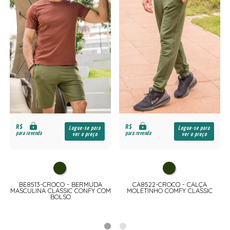
R$
R$
Logue-se para
Logue-se para
para revenda
para revenda
ver o preço
ver o preço
BE8513-CROCO - BERMUDA
CA8522-CROCO - CALÇA
MASCULINA CLASSIC CONFY COM
MOLETINHO COMFY CLASSIC
BOLSO