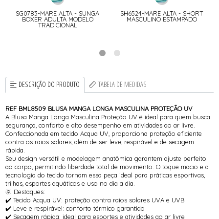
A
SG0783-MARE ALTA - SUNGA
SH6524-MARE ALTA - SHORT
BOXER ADULTA MODELO
MASCULINO ESTAMPADO
TRADICIONAL
DESCRIÇÃO DO PRODUTO
TABELA DE MEDIDAS
REF BML8509 BLUSA MANGA LONGA MASCULINA PROTEÇÃO UV
A Blusa Manga Longa Masculina Proteção UV é ideal para quem busca
segurança, conforto e alto desempenho em atividades ao ar livre.
Confeccionada em tecido Acqua UV, proporciona proteção eficiente
contra os raios solares, além de ser leve, respirável e de secagem
rápida.
Seu design versátil e modelagem anatômica garantem ajuste perfeito
ao corpo, permitindo liberdade total de movimento. O toque macio e a
tecnologia do tecido tornam essa peça ideal para práticas esportivas,
trilhas, esportes aquáticos e uso no dia a dia.
🌞 Destaques:
✔️ Tecido Acqua UV: proteção contra raios solares UVA e UVB
✔️ Leve e respirável: conforto térmico garantido
✔️ Secagem rápida: ideal para esportes e atividades ao ar livre