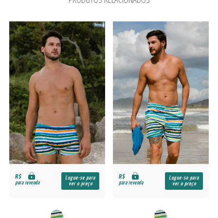
R$
R$
Logue-se para
Logue-se para
para revenda
para revenda
ver o preço
ver o preço