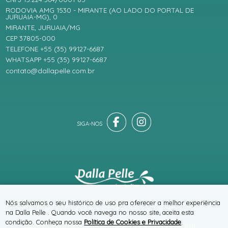
RODOVIA AMG 1530 - MIRANTE (AO LADO DO PORTAL DE
JURUAIA-MG), 0
MIRANTE, JURUAIA/MG
CEP 37805-000
TELEFONE +55 (35) 99127-6687
WHATSAPP +55 (35) 99127-6687
contato@dallapelle.com.br
® TODOS DIREITOS RESERVADOS
Nós salvamos o seu histórico de uso pra oferecer a melhor experiência
na Dalla Pelle . Quando você navega no nosso site, aceita esta
condição. Conheça nossa
Política de Cookies e Privacidade
.
SITE 100% SEGURO
PLATAFORMA B2B