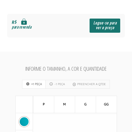
R$
Logue-se para
para revenda
ver o preço
INFORME O TAMANHO, A COR E QUANTIDADE
+1 PEÇA
-1 PEÇA
PREENCHER A QTDE
P
M
G
GG