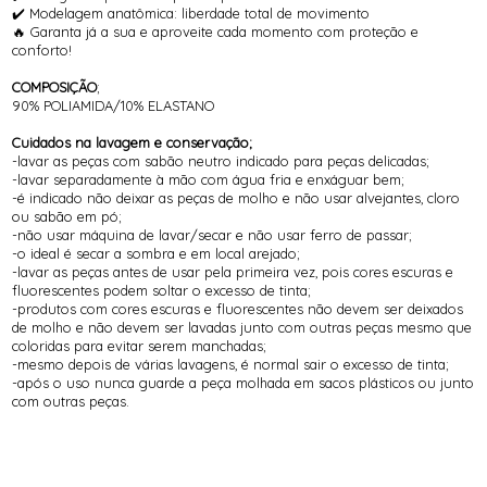
✔️ Modelagem anatômica: liberdade total de movimento
🔥 Garanta já a sua e aproveite cada momento com proteção e
conforto!
COMPOSIÇÃO
;
90% POLIAMIDA/10% ELASTANO
Cuidados na lavagem e conservação;
-lavar as peças com sabão neutro indicado para peças delicadas;
-lavar separadamente à mão com água fria e enxáguar bem;
-é indicado não deixar as peças de molho e não usar alvejantes, cloro
ou sabão em pó;
-não usar máquina de lavar/secar e não usar ferro de passar;
-o ideal é secar a sombra e em local arejado;
-lavar as peças antes de usar pela primeira vez, pois cores escuras e
fluorescentes podem soltar o excesso de tinta;
-produtos com cores escuras e fluorescentes não devem ser deixados
de molho e não devem ser lavadas junto com outras peças mesmo que
coloridas para evitar serem manchadas;
-mesmo depois de várias lavagens, é normal sair o excesso de tinta;
-após o uso nunca guarde a peça molhada em sacos plásticos ou junto
com outras peças.