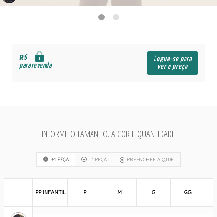
R$
Logue-se para
para revenda
ver o preço
INFORME O TAMANHO, A COR E QUANTIDADE
+1 PEÇA
-1 PEÇA
PREENCHER A QTDE
PP INFANTIL
P
M
G
GG