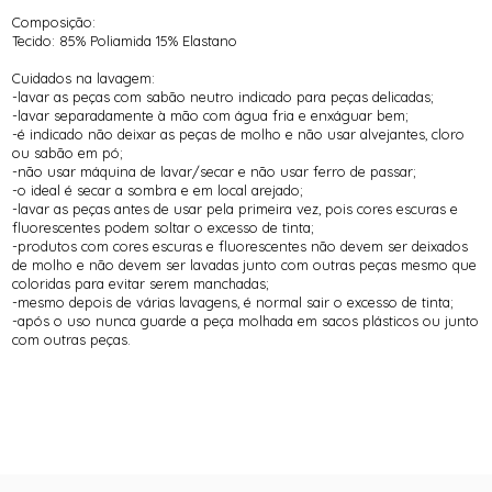
Composição:
Tecido: 85% Poliamida 15% Elastano
Cuidados na lavagem:
-lavar as peças com sabão neutro indicado para peças delicadas;
-lavar separadamente à mão com água fria e enxáguar bem;
-é indicado não deixar as peças de molho e não usar alvejantes, cloro
ou sabão em pó;
-não usar máquina de lavar/secar e não usar ferro de passar;
-o ideal é secar a sombra e em local arejado;
-lavar as peças antes de usar pela primeira vez, pois cores escuras e
fluorescentes podem soltar o excesso de tinta;
-produtos com cores escuras e fluorescentes não devem ser deixados
de molho e não devem ser lavadas junto com outras peças mesmo que
coloridas para evitar serem manchadas;
-mesmo depois de várias lavagens, é normal sair o excesso de tinta;
-após o uso nunca guarde a peça molhada em sacos plásticos ou junto
com outras peças.