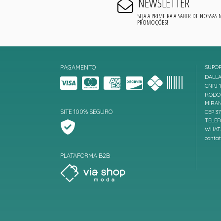
NEWSLETTER
SEJA A PRIMEIRA A SABER DE NOSSAS
PROMOÇÕES!
PAGAMENTO
SUPO
DALLA
CNPJ 1
RODOV
MIRAN
SITE 100% SEGURO
CEP 3
TELEF
WHATS
conta
PLATAFORMA B2B