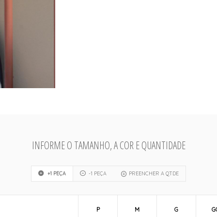
INFORME O TAMANHO, A COR E QUANTIDADE
+1 PEÇA
-1 PEÇA
PREENCHER A QTDE
P
M
G
G