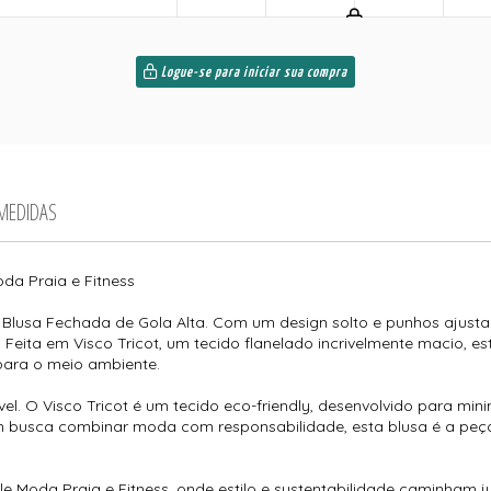
Logue-se para iniciar sua compra
 MEDIDAS
oda Praia e Fitness
 Blusa Fechada de Gola Alta. Com um design solto e punhos ajust
Feita em Visco Tricot, um tecido flanelado incrivelmente macio, 
para o meio ambiente.
vel. O Visco Tricot é um tecido eco-friendly, desenvolvido para mi
m busca combinar moda com responsabilidade, esta blusa é a peça
e Moda Praia e Fitness, onde estilo e sustentabilidade caminham j