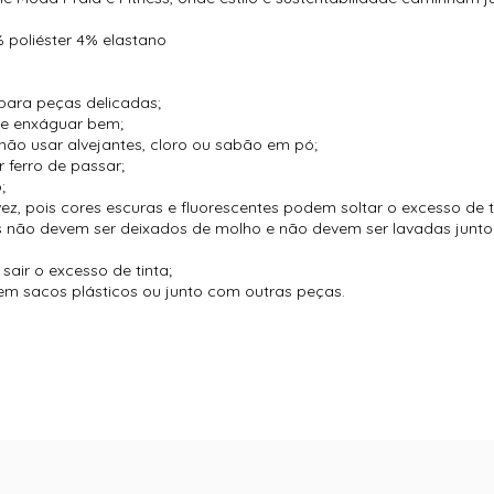
 poliéster 4% elastano
para peças delicadas;
 e enxáguar bem;
não usar alvejantes, cloro ou sabão em pó;
 ferro de passar;
;
vez, pois cores escuras e fluorescentes podem soltar o excesso de t
es não devem ser deixados de molho e não devem ser lavadas jun
air o excesso de tinta;
m sacos plásticos ou junto com outras peças.