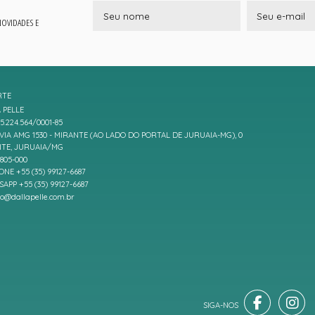
 NOVIDADES E
RTE
 PELLE
5.224.564/0001-85
IA AMG 1530 - MIRANTE (AO LADO DO PORTAL DE JURUAIA-MG), 0
TE, JURUAIA/MG
7805-000
ONE +55 (35) 99127-6687
APP +55 (35) 99127-6687
to@dallapelle.com.br