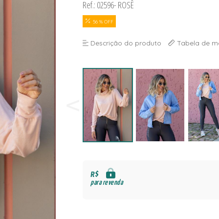
Ref.: 02596- ROSÊ
NAS
S
56 % OFF
Descrição do produto
Tabela de m
S
R$
para revenda