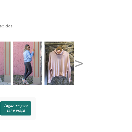
edidas
Logue-se para
ver o preço