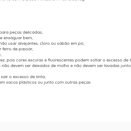
para peças delicadas;
 e enxáguar bem;
não usar alvejantes, cloro ou sabão em pó;
 ferro de passar;
;
vez, pois cores escuras e fluorescentes podem soltar o excesso de t
es não devem ser deixados de molho e não devem ser lavadas jun
air o excesso de tinta;
m sacos plásticos ou junto com outras peças.