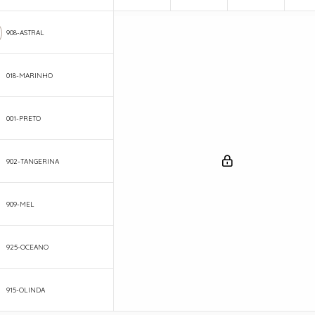
908-ASTRAL
018-MARINHO
001-PRETO
902-TANGERINA
909-MEL
925-OCEANO
915-OLINDA