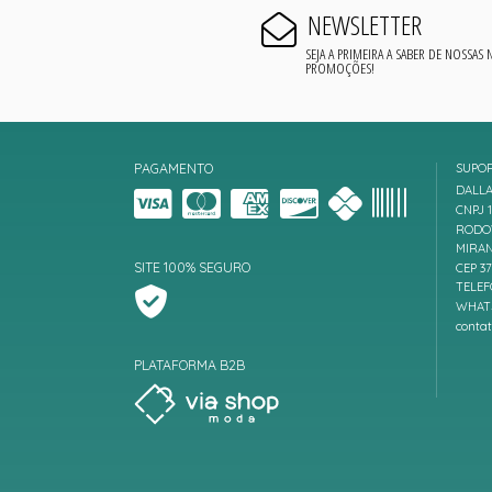
NEWSLETTER
SEJA A PRIMEIRA A SABER DE NOSSAS
PROMOÇÕES!
PAGAMENTO
SUPO
DALLA
CNPJ 1
RODOV
MIRAN
SITE 100% SEGURO
CEP 3
TELEF
WHATS
conta
PLATAFORMA B2B