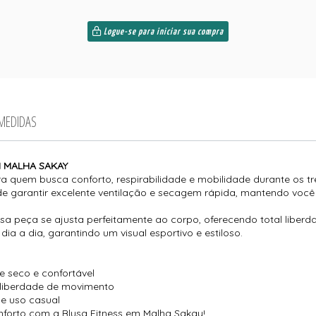
Logue-se para iniciar sua compra
 MEDIDAS
M MALHA SAKAY
ra quem busca conforto, respirabilidade e mobilidade durante os tre
e garantir excelente ventilação e secagem rápida, mantendo você
peça se ajusta perfeitamente ao corpo, oferecendo total liberda
a a dia, garantindo um visual esportivo e estiloso.
 seco e confortável
 liberdade de movimento
s e uso casual
forto com a Blusa Fitness em Malha Sakay!