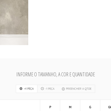
INFORME O TAMANHO, A COR E QUANTIDADE
+1 PEÇA
-1 PEÇA
PREENCHER A QTDE
P
M
G
G