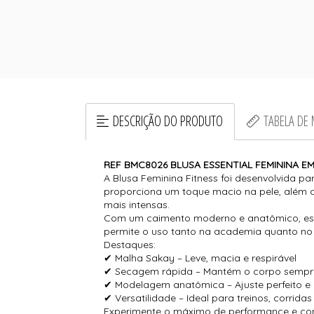
DESCRIÇÃO DO PRODUTO
TABELA DE
REF BMC8026 BLUSA ESSENTIAL FEMININA E
A Blusa Feminina Fitness foi desenvolvida pa
proporciona um toque macio na pele, além d
mais intensas.
Com um caimento moderno e anatômico, essa 
permite o uso tanto na academia quanto no di
Destaques:
✔ Malha Sakay – Leve, macia e respirável
✔ Secagem rápida – Mantém o corpo sempre
✔ Modelagem anatômica – Ajuste perfeito e
✔ Versatilidade – Ideal para treinos, corrida
Experimente o máximo de performance e con