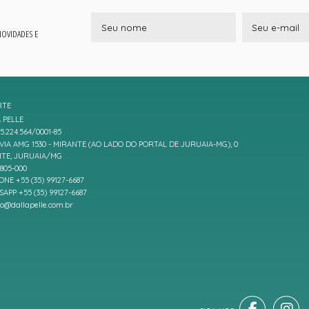
 NOVIDADES E
RTE
 PELLE
5.224.564/0001-85
IA AMG 1530 - MIRANTE (AO LADO DO PORTAL DE JURUAIA-MG), 0
TE, JURUAIA/MG
7805-000
ONE +55 (35) 99127-6687
APP +55 (35) 99127-6687
to@dallapelle.com.br