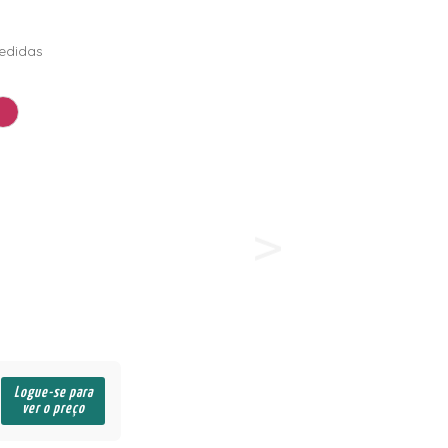
edidas
Logue-se para
ver o preço