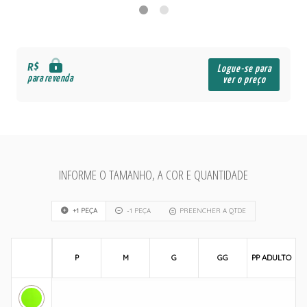
R$
Logue-se para
para revenda
ver o preço
INFORME O TAMANHO, A COR E QUANTIDADE
+1 PEÇA
-1 PEÇA
PREENCHER A QTDE
P
M
G
GG
PP ADULTO