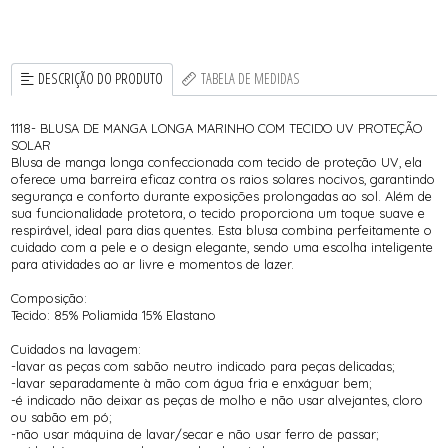
DESCRIÇÃO DO PRODUTO
TABELA DE MEDIDAS
1118- BLUSA DE MANGA LONGA MARINHO COM TECIDO UV PROTEÇÃO
SOLAR
Blusa de manga longa confeccionada com tecido de proteção UV, ela
oferece uma barreira eficaz contra os raios solares nocivos, garantindo
segurança e conforto durante exposições prolongadas ao sol. Além de
sua funcionalidade protetora, o tecido proporciona um toque suave e
respirável, ideal para dias quentes. Esta blusa combina perfeitamente o
cuidado com a pele e o design elegante, sendo uma escolha inteligente
para atividades ao ar livre e momentos de lazer.
Composição:
Tecido: 85% Poliamida 15% Elastano
Cuidados na lavagem:
-lavar as peças com sabão neutro indicado para peças delicadas;
-lavar separadamente à mão com água fria e enxáguar bem;
-é indicado não deixar as peças de molho e não usar alvejantes, cloro
ou sabão em pó;
-não usar máquina de lavar/secar e não usar ferro de passar;