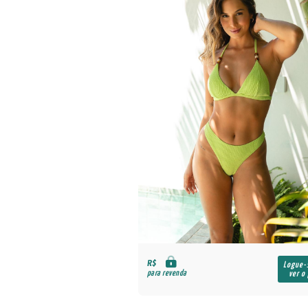
R$
Logue-
para revenda
ver o