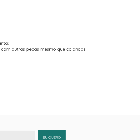
inta;
to com outras peças mesmo que coloridas
EU QUERO