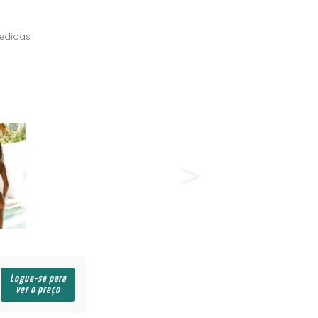
edidas
Logue-se para
ver o preço