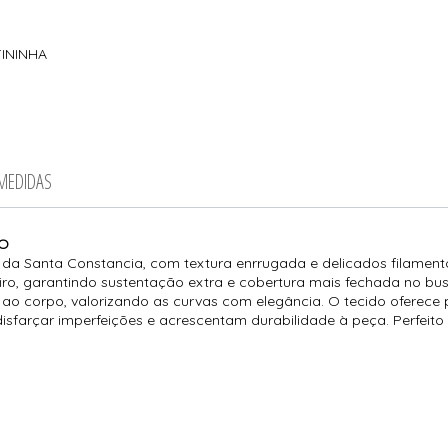
TININHA
 MEDIDAS
RO
e da Santa Constancia
, com textura enrrugada e delicados filament
eiro, garantindo sustentação extra e cobertura mais fechada no b
te ao corpo, valorizando as curvas com elegância. O tecido oferec
isfarçar imperfeições e acrescentam durabilidade à peça. Perfeito