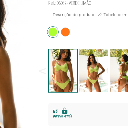
Ref.: 06032- VERDE LIMÃO
NAS
S
Descrição do produto
Tabela de m
S
R$
para revenda