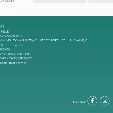
 NOVIDADES E
RTE
 PELLE
5.224.564/0001-85
IA AMG 1530 - MIRANTE (AO LADO DO PORTAL DE JURUAIA-MG), 0
TE, JURUAIA/MG
7805-000
ONE +55 (35) 99127-6687
APP +55 (35) 99127-6687
to@dallapelle.com.br