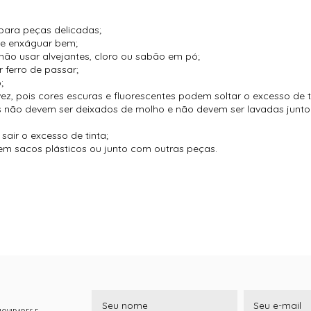
para peças delicadas;
 e enxáguar bem;
não usar alvejantes, cloro ou sabão em pó;
 ferro de passar;
;
vez, pois cores escuras e fluorescentes podem soltar o excesso de t
es não devem ser deixados de molho e não devem ser lavadas jun
air o excesso de tinta;
m sacos plásticos ou junto com outras peças.