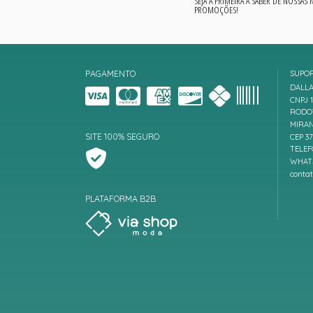
SEJA A PRIMEIRA A SABER DE NOSSAS
PROMOÇÕES!
PAGAMENTO
SUPO
DALLA
CNPJ 1
RODOV
MIRAN
SITE 100% SEGURO
CEP 3
TELEF
WHATS
conta
PLATAFORMA B2B