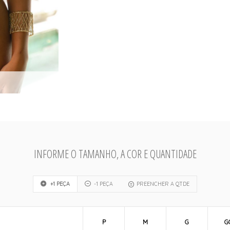
INFORME O TAMANHO, A COR E QUANTIDADE
+1 PEÇA
-1 PEÇA
PREENCHER A QTDE
P
M
G
G