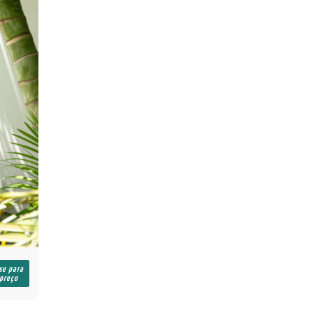
se para
 preço