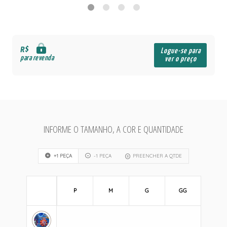
R$
Logue-se para
para revenda
ver o preço
INFORME O TAMANHO, A COR E QUANTIDADE
+1 PEÇA
-1 PEÇA
PREENCHER A QTDE
P
M
G
GG