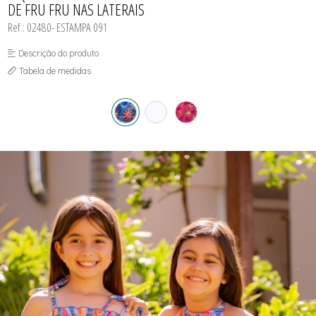
DE FRU FRU NAS LATERAIS
JAQUETAS
MAIÔS PLUS SIZE
SUNGAS
SAIDAS DE PRAIA
LEGGINGS
PÓS PRAIA
Ref.: 02480- ESTAMPA 091
MACACÃO E MACAQUINHOS
SAIDAS DE PRAIA
SHORTS FITNESS
SHORTS MASCULINO PRAIA
Descrição do produto
TOP FITNESS
SHORTS MASCULINOS FITNESS
SUNGAS
Tabela de medidas
SUNGAS INFANTIS