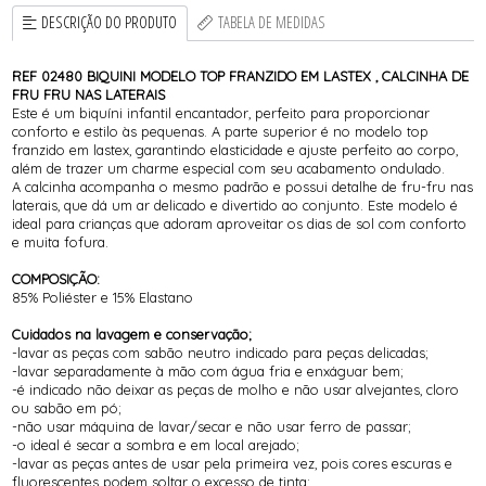
DESCRIÇÃO DO PRODUTO
TABELA DE MEDIDAS
REF 02480 BIQUINI MODELO TOP FRANZIDO EM LASTEX , CALCINHA DE
FRU FRU NAS LATERAIS
Este é um biquíni infantil encantador, perfeito para proporcionar
conforto e estilo às pequenas. A parte superior é no modelo top
franzido em lastex, garantindo elasticidade e ajuste perfeito ao corpo,
além de trazer um charme especial com seu acabamento ondulado.
A calcinha acompanha o mesmo padrão e possui detalhe de fru-fru nas
laterais, que dá um ar delicado e divertido ao conjunto. Este modelo é
ideal para crianças que adoram aproveitar os dias de sol com conforto
e muita fofura.
COMPOSIÇÃO:
85% Poliéster e 15% Elastano
Cuidados na lavagem e conservação;
-lavar as peças com sabão neutro indicado para peças delicadas;
-lavar separadamente à mão com água fria e enxáguar bem;
-é indicado não deixar as peças de molho e não usar alvejantes, cloro
ou sabão em pó;
-não usar máquina de lavar/secar e não usar ferro de passar;
-o ideal é secar a sombra e em local arejado;
-lavar as peças antes de usar pela primeira vez, pois cores escuras e
fluorescentes podem soltar o excesso de tinta;