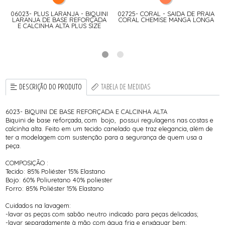
06023- PLUS LARANJA - BIQUINI
02725- CORAL - SAIDA DE PRAIA
LARANJA DE BASE REFORÇADA
CORAL CHEMISE MANGA LONGA
E CALCINHA ALTA PLUS SIZE
DESCRIÇÃO DO PRODUTO
TABELA DE MEDIDAS
6023- BIQUINI DE BASE REFORÇADA E CALCINHA ALTA
Biquini de base reforçada, com bojo, possui regulagens nas costas e
calcinha alta. Feito em um tecido canelado que traz elegancia, além de
ter a modelagem com sustenção para a segurança de quem usa a
peça.
COMPOSIÇÃO :
Tecido: 85% Poliéster 15% Elastano
Bojo: 60% Poliuretano 40% poliester
Forro: 85% Poliéster 15% Elastano
Cuidados na lavagem:
-lavar as peças com sabão neutro indicado para peças delicadas;
-lavar separadamente à mão com água fria e enxáguar bem;