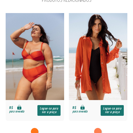
R$
R$
Logue-se para
Logue-se para
para revenda
para revenda
ver o preço
ver o preço