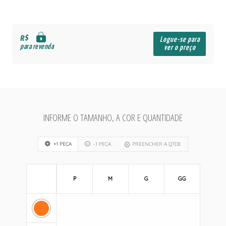
R$
Logue-se para
para revenda
ver o preço
INFORME O TAMANHO, A COR E QUANTIDADE
+1 PEÇA
-1 PEÇA
PREENCHER A QTDE
P
M
G
GG