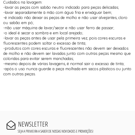
Cuidados na lavagem:
-lavar as peças com sabão neutro indicado para peças delicadas;
-lavar separadamente à mão com água fria e enxáguar bem;
-é indicado não deixar as peças de molho e não usar alvejantes, cloro
ou sabão em pó;
-não usar máquina de lavar/secar e não usar ferro de passar;
-o ideal é secar a sombra e em local arejado;
-lavar as peças antes de usar pela primeira vez, pois cores escuras e
fluorescentes podem soltar o excesso de tinta;
-produtos com cores escuras e fluorescentes não devem ser deixados
de molho e não devem ser lavadas junto com outras peças mesmo que
coloridas para evitar serem manchadas;
-mesmo depois de várias lavagens, é normal sair o excesso de tinta;
-após o uso nunca guarde a peça molhada em sacos plásticos ou junto
com outras peças.
NEWSLETTER
SEJA A PRIMEIRA A SABER DE NOSSAS NOVIDADES E PROMOÇÕES!