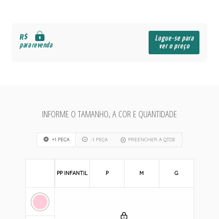
R$
Logue-se para
para revenda
ver o preço
INFORME O TAMANHO, A COR E QUANTIDADE
+1 PEÇA
-1 PEÇA
PREENCHER A QTDE
PP INFANTIL
P
M
G