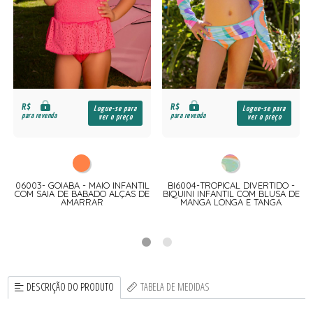
R$
R$
Logue-se para
Logue-se para
para revenda
para revenda
ver o preço
ver o preço
06003- GOIABA - MAIO INFANTIL
BI6004-TROPICAL DIVERTIDO -
O
COM SAIA DE BABADO ALÇAS DE
BIQUINI INFANTIL COM BLUSA DE
AMARRAR
MANGA LONGA E TANGA
DESCRIÇÃO DO PRODUTO
TABELA DE MEDIDAS