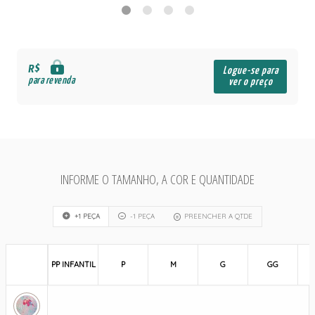
R$
Logue-se para
para revenda
ver o preço
INFORME O TAMANHO, A COR E QUANTIDADE
+1 PEÇA
-1 PEÇA
PREENCHER A QTDE
PP INFANTIL
P
M
G
GG