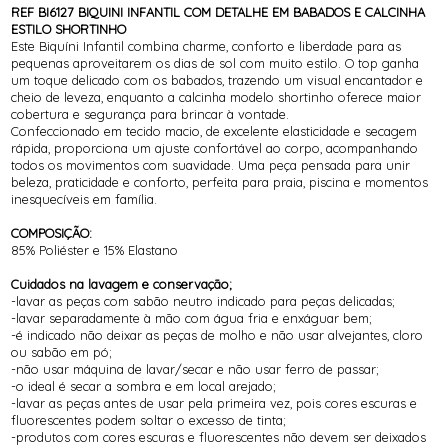
REF BI6127 BIQUINI INFANTIL COM DETALHE EM BABADOS E CALCINHA
ESTILO SHORTINHO
Este Biquíni Infantil combina charme, conforto e liberdade para as
pequenas aproveitarem os dias de sol com muito estilo. O top ganha
um toque delicado com os babados, trazendo um visual encantador e
cheio de leveza, enquanto a calcinha modelo shortinho oferece maior
cobertura e segurança para brincar à vontade.
Confeccionado em tecido macio, de excelente elasticidade e secagem
rápida, proporciona um ajuste confortável ao corpo, acompanhando
todos os movimentos com suavidade. Uma peça pensada para unir
beleza, praticidade e conforto, perfeita para praia, piscina e momentos
inesquecíveis em família.
COMPOSIÇÃO:
85% Poliéster e 15% Elastano
Cuidados na lavagem e conservação;
-lavar as peças com sabão neutro indicado para peças delicadas;
-lavar separadamente à mão com água fria e enxáguar bem;
-é indicado não deixar as peças de molho e não usar alvejantes, cloro
ou sabão em pó;
-não usar máquina de lavar/secar e não usar ferro de passar;
-o ideal é secar a sombra e em local arejado;
-lavar as peças antes de usar pela primeira vez, pois cores escuras e
fluorescentes podem soltar o excesso de tinta;
-produtos com cores escuras e fluorescentes não devem ser deixados