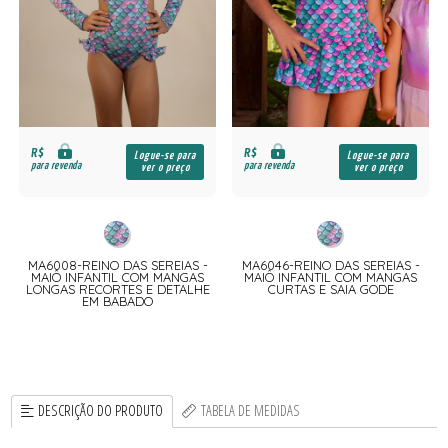
R$
R$
Logue-se para
Logue-se para
para revenda
para revenda
ver o preço
ver o preço
MA6008-REINO DAS SEREIAS -
MA6046-REINO DAS SEREIAS -
MAIÔ INFANTIL COM MANGAS
MAIÔ INFANTIL COM MANGAS
LONGAS RECORTES E DETALHE
CURTAS E SAIA GODE
EM BABADO
DESCRIÇÃO DO PRODUTO
TABELA DE MEDIDAS