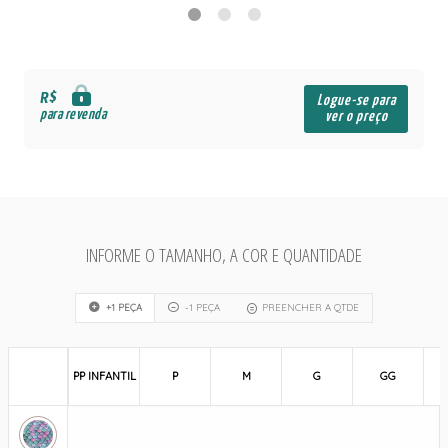
R$
Logue-se para
para revenda
ver o preço
INFORME O TAMANHO, A COR E QUANTIDADE
+1 PEÇA
-1 PEÇA
PREENCHER A QTDE
PP INFANTIL
P
M
G
GG