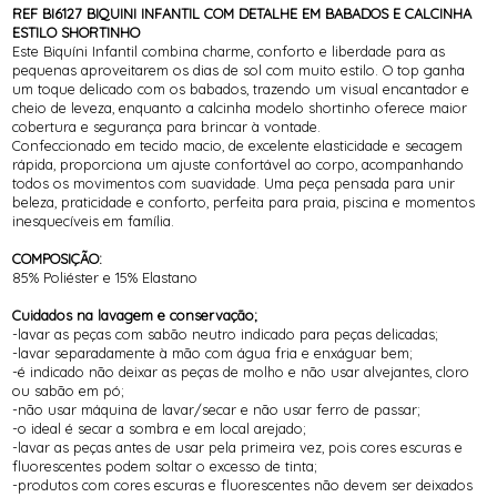
REF BI6127 BIQUINI INFANTIL COM DETALHE EM BABADOS E CALCINHA
ESTILO SHORTINHO
Este Biquíni Infantil combina charme, conforto e liberdade para as
pequenas aproveitarem os dias de sol com muito estilo. O top ganha
um toque delicado com os babados, trazendo um visual encantador e
cheio de leveza, enquanto a calcinha modelo shortinho oferece maior
cobertura e segurança para brincar à vontade.
Confeccionado em tecido macio, de excelente elasticidade e secagem
rápida, proporciona um ajuste confortável ao corpo, acompanhando
todos os movimentos com suavidade. Uma peça pensada para unir
beleza, praticidade e conforto, perfeita para praia, piscina e momentos
inesquecíveis em família.
COMPOSIÇÃO:
85% Poliéster e 15% Elastano
Cuidados na lavagem e conservação;
-lavar as peças com sabão neutro indicado para peças delicadas;
-lavar separadamente à mão com água fria e enxáguar bem;
-é indicado não deixar as peças de molho e não usar alvejantes, cloro
ou sabão em pó;
-não usar máquina de lavar/secar e não usar ferro de passar;
-o ideal é secar a sombra e em local arejado;
-lavar as peças antes de usar pela primeira vez, pois cores escuras e
fluorescentes podem soltar o excesso de tinta;
-produtos com cores escuras e fluorescentes não devem ser deixados