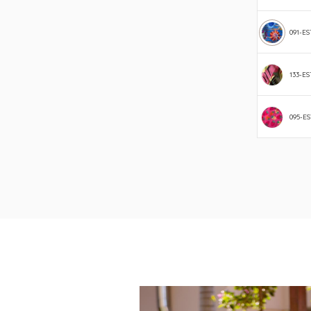
091-ES
133-ES
095-E