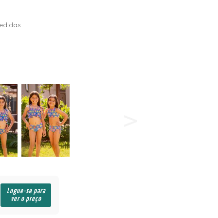
edidas
Logue-se para
ver o preço