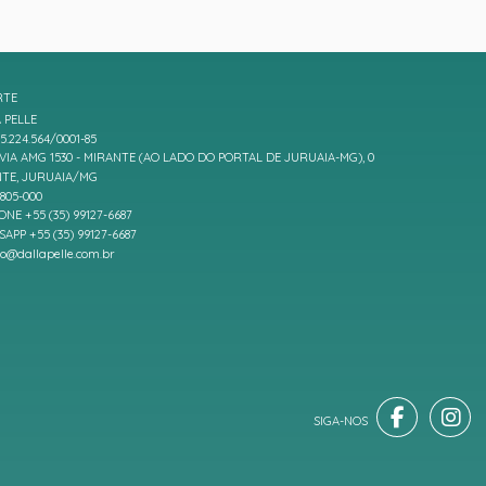
RTE
 PELLE
5.224.564/0001-85
IA AMG 1530 - MIRANTE (AO LADO DO PORTAL DE JURUAIA-MG), 0
TE, JURUAIA/MG
7805-000
ONE +55 (35) 99127-6687
APP +55 (35) 99127-6687
to@dallapelle.com.br