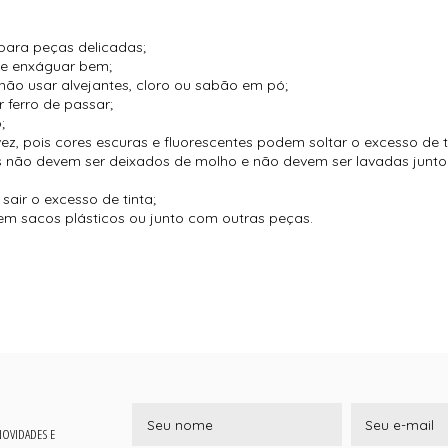
para peças delicadas;
 e enxáguar bem;
não usar alvejantes, cloro ou sabão em pó;
 ferro de passar;
;
vez, pois cores escuras e fluorescentes podem soltar o excesso de t
es não devem ser deixados de molho e não devem ser lavadas jun
air o excesso de tinta;
m sacos plásticos ou junto com outras peças.
 NOVIDADES E