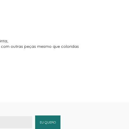
inta;
to com outras peças mesmo que coloridas
EU QUERO