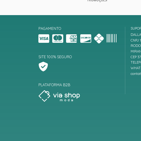
PAGAMENTO
SUPO
DALLA
CNPJ 1
RODOV
MIRAN
SITE 100% SEGURO
CEP 3
TELEF
WHATS
conta
PLATAFORMA B2B