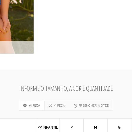
INFORME O TAMANHO, A COR E QUANTIDADE
+1 PEÇA
-1 PEÇA
PREENCHER A QTDE
PP INFANTIL
P
M
G