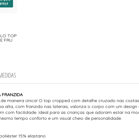
 preço
DELO TOP
E FRU
 MEDIDAS
HA FRANZIDA
orto de maneira única! O top cropped com detalhe cruzado nas cost
nha alta, com franzido nas laterais, valoriza o corpo com um design
m com facilidade. Ideal para as crianças que adoram estar na mo
 mesmo tempo conforto e um visual cheio de personalidade.
poliéster 15% elastano