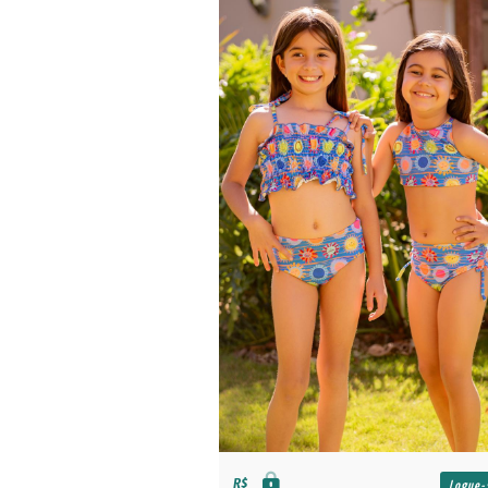
R$
Logue-