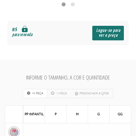
R$
Logue-se para
para revenda
ver o preço
INFORME O TAMANHO, A COR E QUANTIDADE
+1 PEÇA
-1 PEÇA
PREENCHER A QTDE
PP INFANTIL
P
M
G
GG