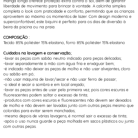
manga longa oferece proteção extra contra o sol, além de garantir
liberdade de movimento para brincar à vontade. A calcinha simples
completa o look com praticidade e conforto, permitindo que as crianças
aproveitem ao máximo os momentos de lazer. Com design moderno e
superconfortável, este biquíni é perfeito para os dias de diversão à
beira da piscina ou na praia.
COMPOSIÇÃO :
Tecido 85% poliéster 15% elastano, forro 85% poliéster 15% elastano
Cuidados na lavagem e conservação;
-lavar as peças com sabão neutro indicado para peças delicadas;
-lavar separadamente à mão com água fria e enxáguar bem;
-é indicado não deixar as peças de molho e não usar alvejantes, cloro
ou sabão em pó;
-não usar máquina de lavar/secar e não usar ferro de passar;
-o ideal é secar a sombra e em local arejado;
-lavar as peças antes de usar pela primeira vez, pois cores escuras e
fluorescentes podem soltar o excesso de tinta;
-produtos com cores escuras e fluorescentes não devem ser deixados
de molho e não devem ser lavadas junto com outras peças mesmo que
coloridas para evitar serem manchadas;
-mesmo depois de várias lavagens, é normal sair o excesso de tinta;
-após o uso nunca guarde a peça molhada em sacos plásticos ou junto
com outras peças.