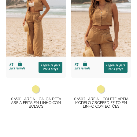
R$
R$
Logue-se para
Logue-se para
para revenda
para revenda
ver o preço
ver o preço
06501- AREIA - CALÇA RETA
06502- AREIA - COLETE AREIA
AREIA FEITA EM LINHO COM
MODELO CROPPED FEITO EM
BOLSOS
LINHO COM BOTÕES