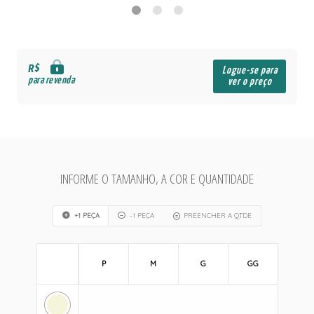
R$
Logue-se para
para revenda
ver o preço
INFORME O TAMANHO, A COR E QUANTIDADE
+1 PEÇA
-1 PEÇA
PREENCHER A QTDE
P
M
G
GG