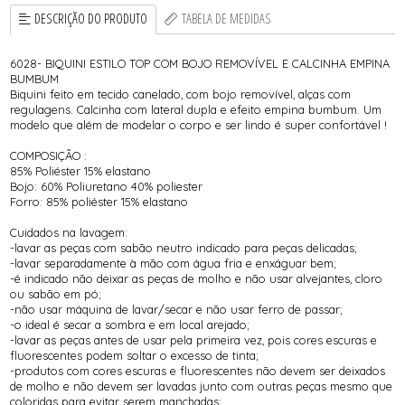
DESCRIÇÃO DO PRODUTO
TABELA DE MEDIDAS
6028- BIQUINI ESTILO TOP COM BOJO REMOVÍVEL E CALCINHA EMPINA
BUMBUM
Biquini feito em tecido canelado, com bojo removível, alças com
regulagens. Calcinha com lateral dupla e efeito empina bumbum. Um
modelo que além de modelar o corpo e ser lindo é super confortável !
COMPOSIÇÃO :
85% Poliéster 15% elastano
Bojo: 60% Poliuretano 40% poliester
Forro: 85% poliéster 15% elastano
Cuidados na lavagem:
-lavar as peças com sabão neutro indicado para peças delicadas;
-lavar separadamente à mão com água fria e enxáguar bem;
-é indicado não deixar as peças de molho e não usar alvejantes, cloro
ou sabão em pó;
-não usar máquina de lavar/secar e não usar ferro de passar;
-o ideal é secar a sombra e em local arejado;
-lavar as peças antes de usar pela primeira vez, pois cores escuras e
fluorescentes podem soltar o excesso de tinta;
-produtos com cores escuras e fluorescentes não devem ser deixados
de molho e não devem ser lavadas junto com outras peças mesmo que
coloridas para evitar serem manchadas;