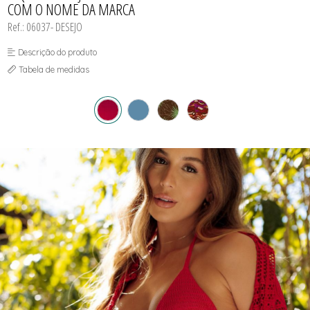
COM O NOME DA MARCA
JAQUETAS
MAIÔS PLUS SIZE
SUNGAS
SAIDAS DE PRAIA
LEGGINGS
PÓS PRAIA
Ref.: 06037- DESEJO
MACACÃO E MACAQUINHOS
SAIDAS DE PRAIA
SHORTS FITNESS
SHORTS MASCULINO PRAIA
Descrição do produto
TOP FITNESS
SHORTS MASCULINOS FITNESS
SUNGAS
Tabela de medidas
SUNGAS INFANTIS