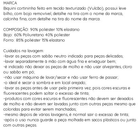
MARCA
Biquini cortininha feito em tecido texturizado (Vulcão), possui leve
bilho, com bojo removível, detalhe na tira com o nome da marca,
calcinha fina, com detalhe na tira do nome da marca.
COMPOSIÇÃO: 90% poliéster 10% elastano
Bojo: 60% Poliuretano 40% poliester
Forro: 85% poliéster 15% elastano
Cuidados na lavagem:
-lavar as peças com sabão neutro indicado para peças delicadas;
-lavar separadamente à mão com água fria e enxáguar bem;
-é indicado não deixar as peças de molho e não usar alvejantes, cloro
ou sabão em pó;
-não usar máquina de lavar/secar e não usar ferro de passar;
-o ideal é secar a sombra e em local arejado;
-lavar as peças antes de usar pela primeira vez, pois cores escuras e
fluorescentes podem soltar o excesso de tinta;
-produtos com cores escuras e fluorescentes não devem ser deixados
de molho e não devem ser lavadas junto com outras peças mesmo que
coloridas para evitar serem manchadas;
-mesmo depois de várias lavagens, é normal sair o excesso de tinta;
-após o uso nunca guarde a peça molhada em sacos plásticos ou junto
com outras peças.