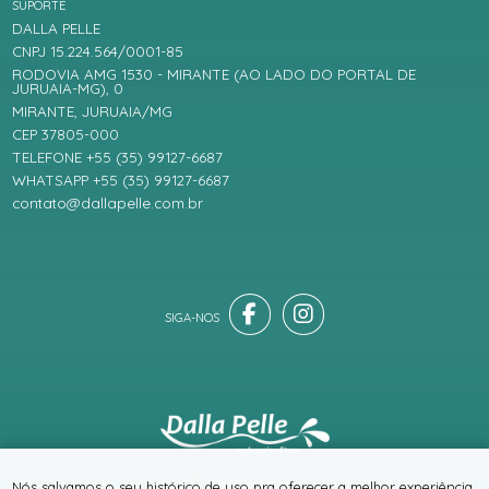
SUPORTE
DALLA PELLE
CNPJ 15.224.564/0001-85
RODOVIA AMG 1530 - MIRANTE (AO LADO DO PORTAL DE
JURUAIA-MG), 0
MIRANTE, JURUAIA/MG
CEP 37805-000
TELEFONE +55 (35) 99127-6687
WHATSAPP +55 (35) 99127-6687
contato@dallapelle.com.br
® TODOS DIREITOS RESERVADOS
Nós salvamos o seu histórico de uso pra oferecer a melhor experiência