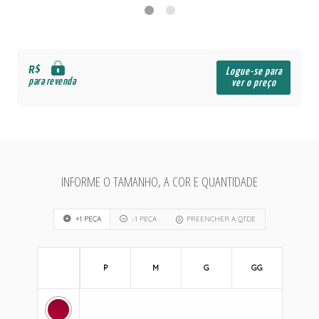
R$
Logue-se para
para revenda
ver o preço
INFORME O TAMANHO, A COR E QUANTIDADE
+1 PEÇA
-1 PEÇA
PREENCHER A QTDE
P
M
G
GG