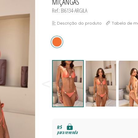
MIÇANGAS
NAS
S
Ref.: BI6134-ARGILA
Descrição do produto
Tabela de m
S
R$
para revenda