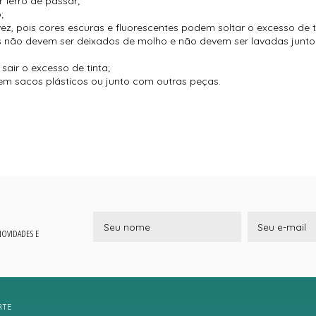
 ferro de passar;
;
vez, pois cores escuras e fluorescentes podem soltar o excesso de t
es não devem ser deixados de molho e não devem ser lavadas jun
air o excesso de tinta;
m sacos plásticos ou junto com outras peças.
 NOVIDADES E
RTE