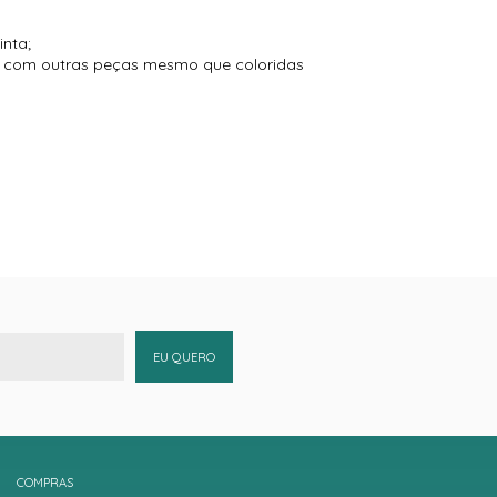
inta;
to com outras peças mesmo que coloridas
EU QUERO
COMPRAS