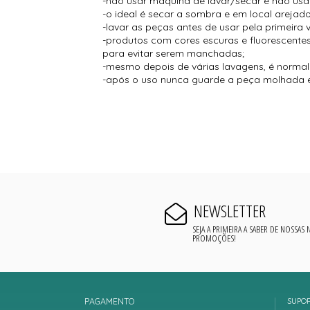
-não usar máquina de lavar/secar e não usar
-o ideal é secar a sombra e em local arejado
-lavar as peças antes de usar pela primeira 
-produtos com cores escuras e fluorescent
para evitar serem manchadas;
-mesmo depois de várias lavagens, é normal s
-após o uso nunca guarde a peça molhada e
NEWSLETTER
SEJA A PRIMEIRA A SABER DE NOSSAS
PROMOÇÕES!
PAGAMENTO
SUPO