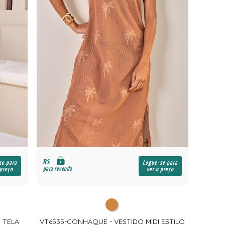
R$
se para
Logue-se para
para revenda
 preço
ver o preço
M TELA
VT6535-CONHAQUE - VESTIDO MIDI ESTILO