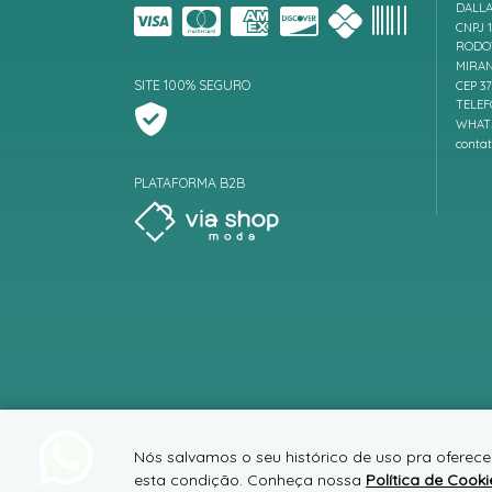
DALLA
CNPJ 1
RODOV
MIRAN
SITE 100% SEGURO
CEP 3
TELEF
WHATS
conta
PLATAFORMA B2B
Nós salvamos o seu histórico de uso pra oferece
esta condição. Conheça nossa
Política de Cooki