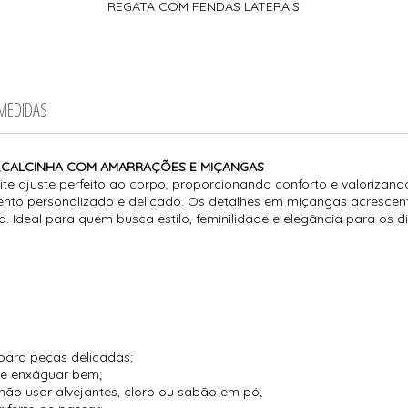
REGATA COM FENDAS LATERAIS
 MEDIDAS
AL,CALCINHA COM AMARRAÇÕES E MIÇANGAS
e ajuste perfeito ao corpo, proporcionando conforto e valorizando
nto personalizado e delicado. Os detalhes em miçangas acrescen
 Ideal para quem busca estilo, feminilidade e elegância para os di
para peças delicadas;
 e enxáguar bem;
não usar alvejantes, cloro ou sabão em pó;