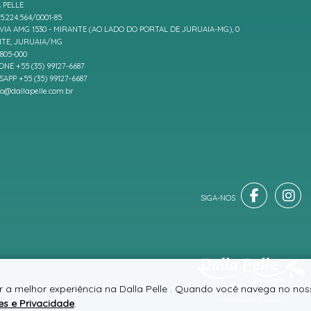
 PELLE
5.224.564/0001-85
IA AMG 1530 - MIRANTE (AO LADO DO PORTAL DE JURUAIA-MG), 0
TE, JURUAIA/MG
7805-000
ONE +55 (35) 99127-6687
APP +55 (35) 99127-6687
to@dallapelle.com.br
r a melhor experiência na Dalla Pelle . Quando você navega no noss
es e Privacidade
.
® TODOS DIREITOS RESERVADOS