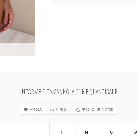
INFORME O TAMANHO, A COR E QUANTIDADE
+1 PEÇA
-1 PEÇA
PREENCHER A QTDE
P
M
G
G