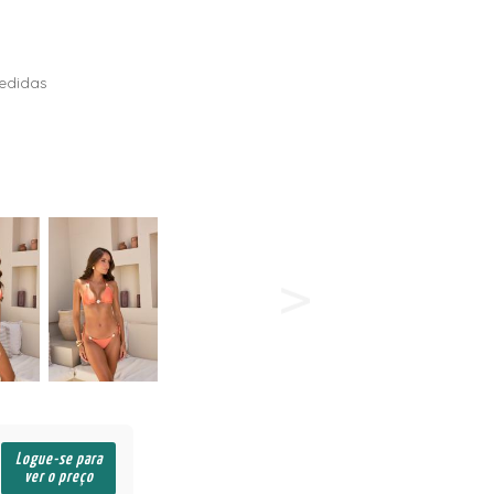
edidas
Logue-se para
ver o preço