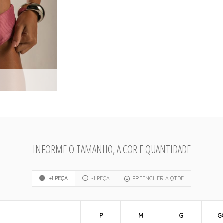
INFORME O TAMANHO, A COR E QUANTIDADE
+1 PEÇA
-1 PEÇA
PREENCHER A QTDE
P
M
G
G