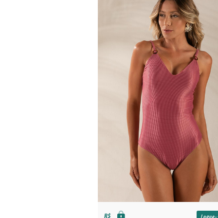
R$
Logue-