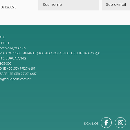
 NOVIDADES E
RTE
 PELLE
5.224.564/0001-85
IA AMG 1530 - MIRANTE (AO LADO DO PORTAL DE JURUAIA-MG), 0
TE, JURUAIA/MG
7805-000
ONE +55 (35) 99127-6687
APP +55 (35) 99127-6687
to@dallapelle.com.br