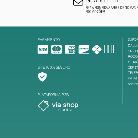
SEJA A PRIMEIRA A SABER DE NOSSAS
PROMOÇÕES!
PAGAMENTO
SUPO
DALLA
CNPJ 1
RODOV
MIRAN
SITE 100% SEGURO
CEP 3
TELEF
WHATS
conta
PLATAFORMA B2B