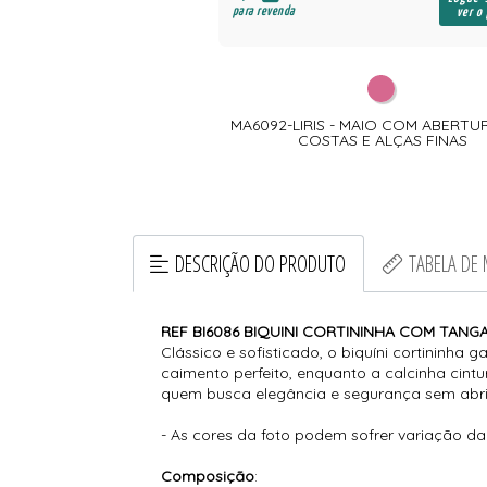
para revenda
ver o
MA6092-LIRIS - MAIO COM ABERTU
COSTAS E ALÇAS FINAS
DESCRIÇÃO DO PRODUTO
TABELA DE
REF BI6086 BIQUINI CORTININHA COM TANG
Clássico e sofisticado, o biquíni cortininh
caimento perfeito, enquanto a calcinha cint
quem busca elegância e segurança sem abri
- As cores da foto podem sofrer variação da
Composição
: