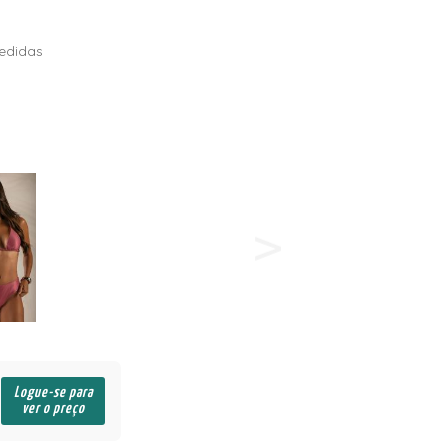
edidas
Logue-se para
ver o preço