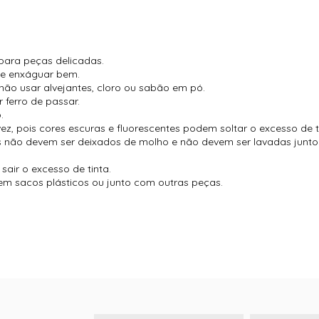
para peças delicadas.
 e enxáguar bem.
não usar alvejantes, cloro ou sabão em pó.
 ferro de passar.
.
vez, pois cores escuras e fluorescentes podem soltar o excesso de t
es não devem ser deixados de molho e não devem ser lavadas jun
air o excesso de tinta.
m sacos plásticos ou junto com outras peças.