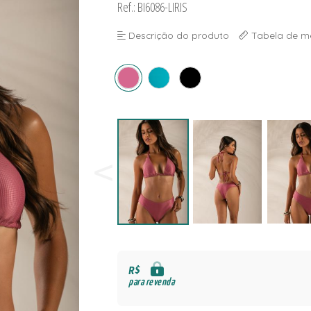
Ref.: BI6086-LIRIS
NAS
S
Descrição do produto
Tabela de m
S
R$
para revenda