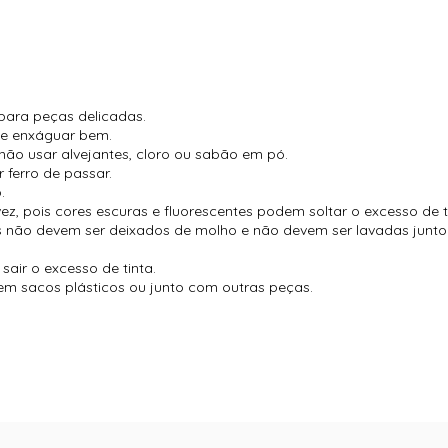
para peças delicadas.
 e enxáguar bem.
não usar alvejantes, cloro ou sabão em pó.
 ferro de passar.
.
vez, pois cores escuras e fluorescentes podem soltar o excesso de t
es não devem ser deixados de molho e não devem ser lavadas jun
air o excesso de tinta.
m sacos plásticos ou junto com outras peças.