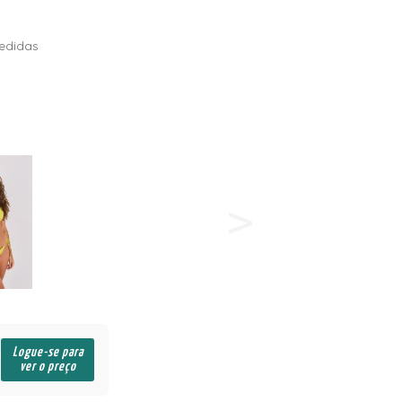
edidas
Logue-se para
ver o preço