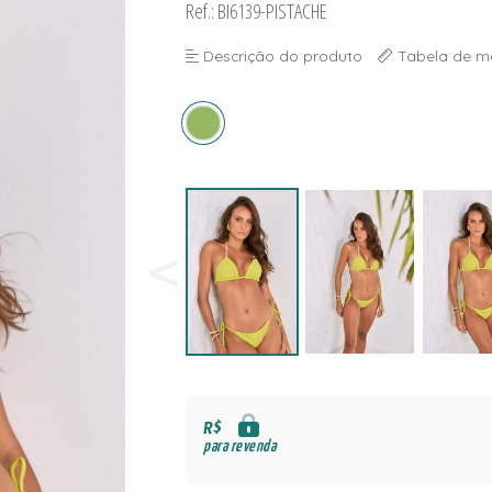
Ref.: BI6139-PISTACHE
NAS
S
Descrição do produto
Tabela de m
S
R$
para revenda