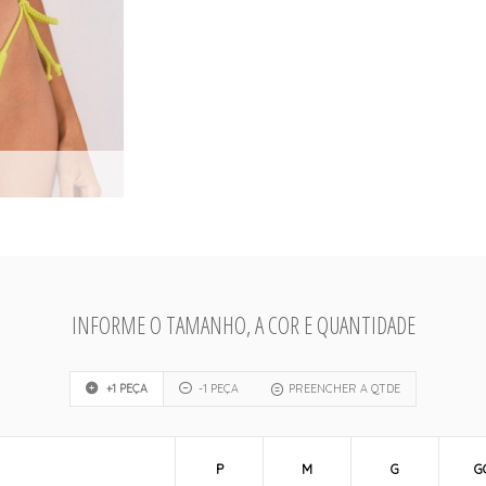
INFORME O TAMANHO, A COR E QUANTIDADE
+1 PEÇA
-1 PEÇA
PREENCHER A QTDE
P
M
G
G