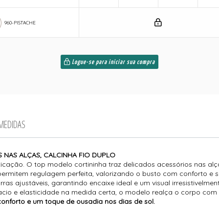
960-PISTACHE
Logue-se para iniciar sua compra
 MEDIDAS
S NAS ALÇAS, CALCINHA FIO DUPLO
icação. O top modelo cortininha traz delicados acessórios nas a
s permitem regulagem perfeita, valorizando o busto com conforto e 
rras ajustáveis, garantindo encaixe ideal e um visual irresistivelm
cio e elasticidade na medida certa, o modelo realça o corpo com e
conforto e um toque de ousadia nos dias de sol.