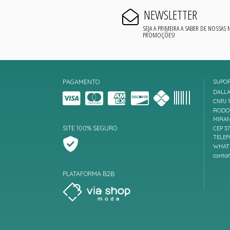
NEWSLETTER
SEJA A PRIMEIRA A SABER DE NOSSAS
PROMOÇÕES!
PAGAMENTO
SUPO
DALLA
CNPJ 1
RODOV
MIRAN
SITE 100% SEGURO
CEP 3
TELEF
WHATS
conta
PLATAFORMA B2B