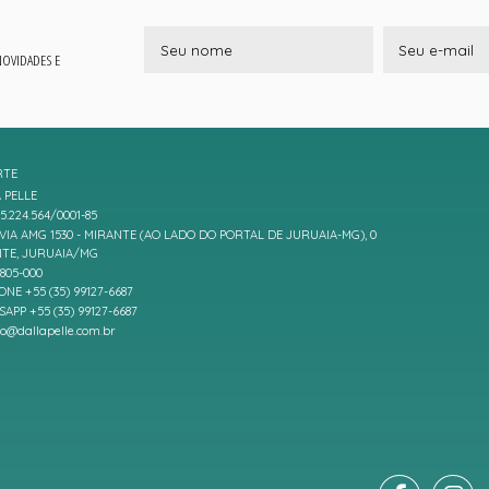
 NOVIDADES E
RTE
 PELLE
5.224.564/0001-85
IA AMG 1530 - MIRANTE (AO LADO DO PORTAL DE JURUAIA-MG), 0
TE, JURUAIA/MG
7805-000
ONE +55 (35) 99127-6687
APP +55 (35) 99127-6687
to@dallapelle.com.br