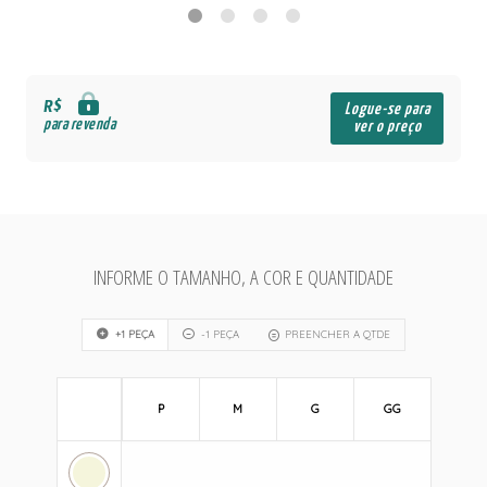
R$
Logue-se para
para revenda
ver o preço
INFORME O TAMANHO, A COR E QUANTIDADE
+1 PEÇA
-1 PEÇA
PREENCHER A QTDE
P
M
G
GG