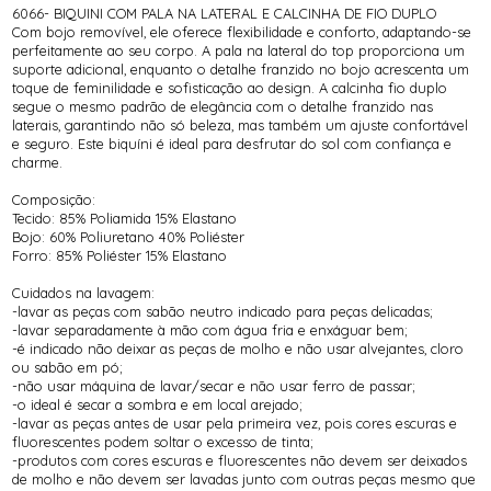
6066- BIQUINI COM PALA NA LATERAL E CALCINHA DE FIO DUPLO
Com bojo removível, ele oferece flexibilidade e conforto, adaptando-se
perfeitamente ao seu corpo. A pala na lateral do top proporciona um
suporte adicional, enquanto o detalhe franzido no bojo acrescenta um
toque de feminilidade e sofisticação ao design. A calcinha fio duplo
segue o mesmo padrão de elegância com o detalhe franzido nas
laterais, garantindo não só beleza, mas também um ajuste confortável
e seguro. Este biquíni é ideal para desfrutar do sol com confiança e
charme.
Composição:
Tecido: 85% Poliamida 15% Elastano
Bojo: 60% Poliuretano 40% Poliéster
Forro: 85% Poliéster 15% Elastano
Cuidados na lavagem:
-lavar as peças com sabão neutro indicado para peças delicadas;
-lavar separadamente à mão com água fria e enxáguar bem;
-é indicado não deixar as peças de molho e não usar alvejantes, cloro
ou sabão em pó;
-não usar máquina de lavar/secar e não usar ferro de passar;
-o ideal é secar a sombra e em local arejado;
-lavar as peças antes de usar pela primeira vez, pois cores escuras e
fluorescentes podem soltar o excesso de tinta;
-produtos com cores escuras e fluorescentes não devem ser deixados
de molho e não devem ser lavadas junto com outras peças mesmo que