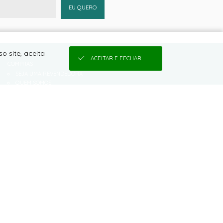
EU QUERO
o site, aceita
ACEITAR E FECHAR
COMPRAS
SEJA UMA REVENDEDORA
QUEM SOMOS
COMO COMPRAR
CONDIÇÕES DE FRETE
TROCAS E DEVOLUÇÕES
VANTAGENS EM SE CADASTRAR
TABELA DE MEDIDAS
CONDIÇÕES DE PARCELAMENTO
PRAZO PARA ENVIO
POLÍTICA DE PRIVACIDADE DE DADOS
DALLAPELLE