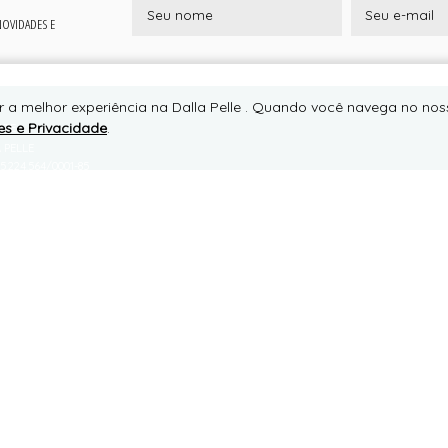
 NOVIDADES E
r a melhor experiência na Dalla Pelle . Quando você navega no noss
es e Privacidade
.
RTE
 PELLE
5.224.564/0001-85
IA AMG 1530 - MIRANTE (AO LADO DO PORTAL DE JURUAIA-MG), 0
TE, JURUAIA/MG
7805-000
ONE +55 (35) 99127-6687
APP +55 (35) 99127-6687
to@dallapelle.com.br