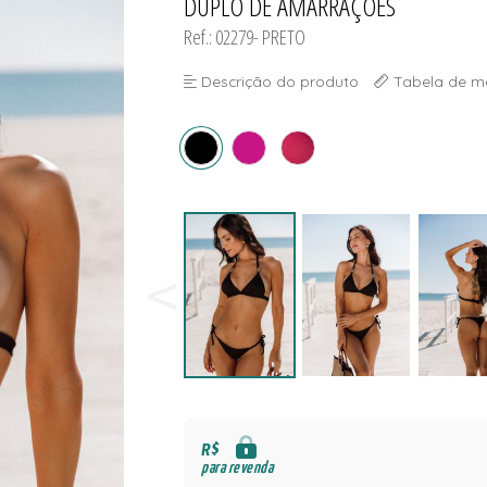
DUPLO DE AMARRAÇÕES
NAS
S
Ref.: 02279- PRETO
Descrição do produto
Tabela de m
S
R$
para revenda