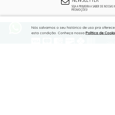
SEJA A PRIMEIRA A SABER DE NOSSAS
PROMOÇÕES!
Nós salvamos o seu histórico de uso pra oferece
esta condição. Conheça nossa
Política de Cooki
PAGAMENTO
SUPO
DALLA
CNPJ 1
RODOV
MIRAN
SITE 100% SEGURO
CEP 3
TELEF
WHATS
conta
PLATAFORMA B2B