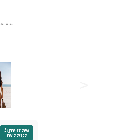
edidas
Logue-se para
ver o preço