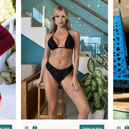
R$
R$
se para
Logue-se para