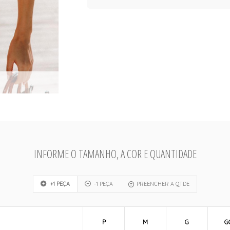
INFORME O TAMANHO, A COR E QUANTIDADE
+1 PEÇA
-1 PEÇA
PREENCHER A QTDE
P
M
G
G