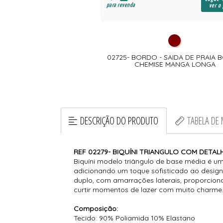
para revenda
ver o preço
ver o
- SAÍDA DE PRAIA KIMONO
02725- BORDO - SAIDA DE PRAIA
RABALHADO
CHEMISE MANGA LONGA
DESCRIÇÃO DO PRODUTO
TABELA DE
REF 02279- BIQUÍNI TRIANGULO COM DETA
Biquíni modelo triângulo de base média é um
adicionando um toque sofisticado ao design.
duplo, com amarrações laterais, proporciona 
curtir momentos de lazer com muito charme
Composição:
Tecido: 90% Poliamida 10% Elastano