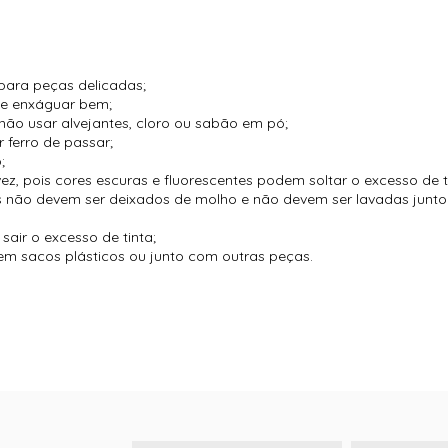
para peças delicadas;
 e enxáguar bem;
não usar alvejantes, cloro ou sabão em pó;
 ferro de passar;
;
vez, pois cores escuras e fluorescentes podem soltar o excesso de t
es não devem ser deixados de molho e não devem ser lavadas jun
air o excesso de tinta;
m sacos plásticos ou junto com outras peças.