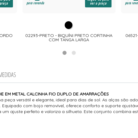
para revenda
para rev
 preço
ver o preço
 BORDO
02293-PRETO - BIQUÍNI PRETO CORTINHA
06521
COM TANGA LARGA
 MEDIDAS
LHE EM METAL CALCINHA FIO DUPLO DE AMARRAÇÕES
a peça versátil e elegante, ideal para dias de sol. As alças são 
 Equipado com bojo removível, oferece conforto e suporte ajustávei
um ajuste perfeito e valoriza a silhueta. Este conjunto combina est
.