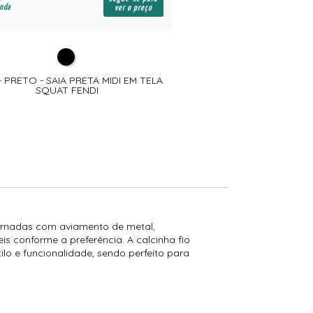
enda
para revenda
ver o preço
- PRETO - SAIA PRETA MIDI EM TELA
06507- PRETO - SAÍDA D
SQUAT FENDI
TRABALHA
adornadas com aviamento de metal,
s conforme a preferência. A calcinha fio
ilo e funcionalidade, sendo perfeito para