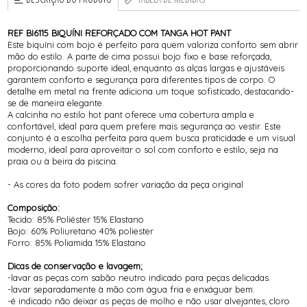
REF BI6115 BIQUÍNI REFORÇADO COM TANGA HOT PANT
Este biquíni com bojo é perfeito para quem valoriza conforto sem abrir
mão do estilo. A parte de cima possui bojo fixo e base reforçada,
proporcionando suporte ideal, enquanto as alças largas e ajustáveis
garantem conforto e segurança para diferentes tipos de corpo. O
detalhe em metal na frente adiciona um toque sofisticado, destacando-
se de maneira elegante.
A calcinha no estilo hot pant oferece uma cobertura ampla e
confortável, ideal para quem prefere mais segurança ao vestir. Este
conjunto é a escolha perfeita para quem busca praticidade e um visual
moderno, ideal para aproveitar o sol com conforto e estilo, seja na
praia ou à beira da piscina.
- As cores da foto podem sofrer variação da peça original
Composição:
Tecido: 85% Poliéster 15% Elastano
Bojo: 60% Poliuretano 40% poliester
Forro: 85% Poliamida 15% Elastano
Dicas de conservação e lavagem;
-lavar as peças com sabão neutro indicado para peças delicadas.
-lavar separadamente à mão com água fria e enxáguar bem.
-é indicado não deixar as peças de molho e não usar alvejantes, cloro