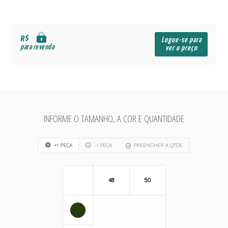
R$
Logue-se para
para revenda
ver o preço
INFORME O TAMANHO, A COR E QUANTIDADE
+1 PEÇA
-1 PEÇA
PREENCHER A QTDE
48
50