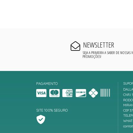
NEWSLETTER
SEJA A PRIMEIRA A SABER DE NOSSAS
PROMOÇÕES!
PAGAMENTO
SUPO
DALLA
CNPJ 1
RODOV
MIRAN
SITE 100% SEGURO
CEP 3
TELEF
WHATS
conta