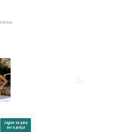
edidas
Logue-se para
ver o preço