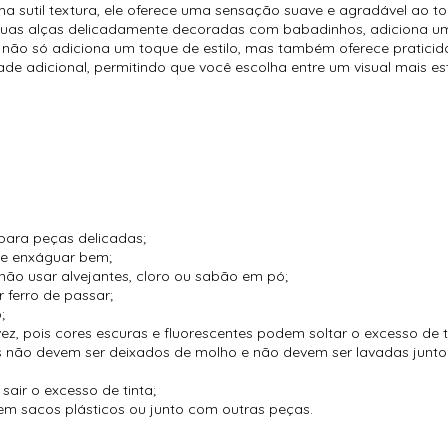
a sutil textura, ele oferece uma sensação suave e agradável ao t
m suas alças delicadamente decoradas com babadinhos, adiciona um 
 não só adiciona um toque de estilo, mas também oferece praticida
dade adicional, permitindo que você escolha entre um visual mais e
para peças delicadas;
 e enxáguar bem;
não usar alvejantes, cloro ou sabão em pó;
 ferro de passar;
;
vez, pois cores escuras e fluorescentes podem soltar o excesso de t
es não devem ser deixados de molho e não devem ser lavadas jun
air o excesso de tinta;
m sacos plásticos ou junto com outras peças.