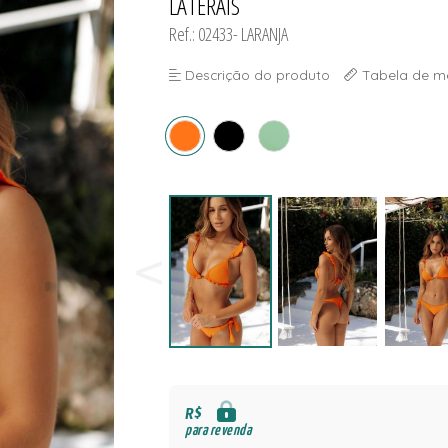
LATERAIS
NAS
S
Ref.: 02433- LARANJA
Descrição do produto
Tabela de m
S
R$
para revenda