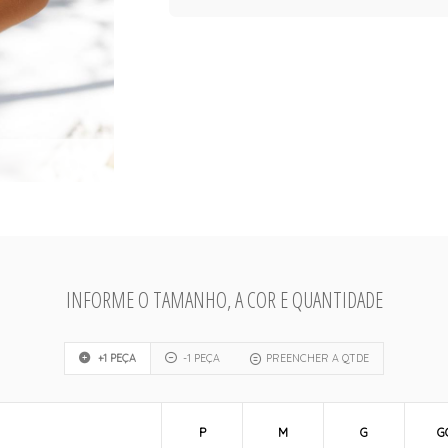
INFORME O TAMANHO, A COR E QUANTIDADE
+1 PEÇA
-1 PEÇA
PREENCHER A QTDE
P
M
G
G