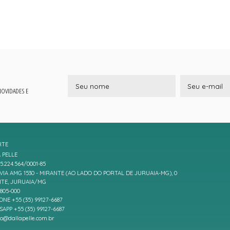
 NOVIDADES E
RTE
 PELLE
5.224.564/0001-85
IA AMG 1530 - MIRANTE (AO LADO DO PORTAL DE JURUAIA-MG), 0
TE, JURUAIA/MG
7805-000
ONE +55 (35) 99127-6687
APP +55 (35) 99127-6687
to@dallapelle.com.br