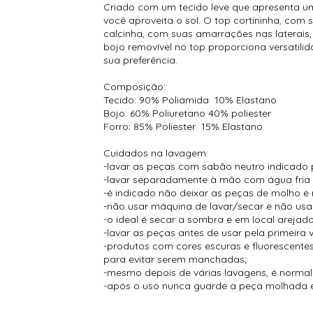
Criado com um tecido leve que apresenta um
você aproveita o sol. O top cortininha, co
calcinha, com suas amarrações nas laterais,
bojo removível no top proporciona versatili
sua preferência.
Composição:
Tecido: 90% Poliamida 10% Elastano
Bojo: 60% Poliuretano 40% poliester
Forro: 85% Poliester 15% Elastano
Cuidados na lavagem:
-lavar as peças com sabão neutro indicado 
-lavar separadamente à mão com água fria
-é indicado não deixar as peças de molho e 
-não usar máquina de lavar/secar e não usar
-o ideal é secar a sombra e em local arejado
-lavar as peças antes de usar pela primeira 
-produtos com cores escuras e fluorescent
para evitar serem manchadas;
-mesmo depois de várias lavagens, é normal s
-após o uso nunca guarde a peça molhada e