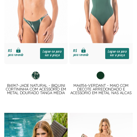
R$
R$
Logue-se para
Logue-se para
para revenda
para revenda
ver o preço
ver o preço
BI6147-JADE NATURAL - BIQUINI
MA6156-VERDANT - MAIO COM
CORTININHA COM ACESSÓRIO EM
DECOTE ARREDONDADO E
METAL DOURADO TANGA MÉDIA
ACESSORIO EM METAL NAS ALCAS