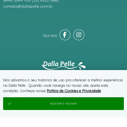
WHATSAPP +55 (35) 99127-6687
contato@dallapelle.com.br
® TODOS DIREITOS RESERVADOS
Nós salvamos o seu histórico de uso pra oferecer a melhor experiência
na Dalla Pelle . Quando você navega no nosso site, aceita esta
condição. Conheça nossa
Política de Cookies e Privacidade
.
SITE 100% SEGURO
PLATAFORMA B2B
ACEITAR E FECHAR