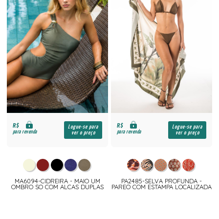
R$
R$
Logue-se para
Logue-se para
para revenda
para revenda
ver o preço
ver o preço
MA6094-CIDREIRA - MAIO UM
PA2485-SELVA PROFUNDA -
OMBRO SO COM ALCAS DUPLAS
PAREO COM ESTAMPA LOCALIZADA