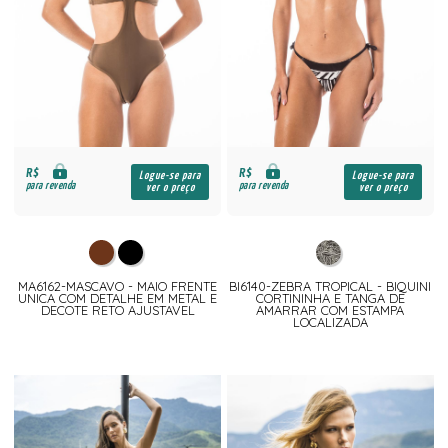
R$
R$
Logue-se para
Logue-se para
para revenda
para revenda
ver o preço
ver o preço
MA6162-MASCAVO - MAIO FRENTE
BI6140-ZEBRA TROPICAL - BIQUINI
UNICA COM DETALHE EM METAL E
CORTININHA E TANGA DE
DECOTE RETO AJUSTAVEL
AMARRAR COM ESTAMPA
LOCALIZADA