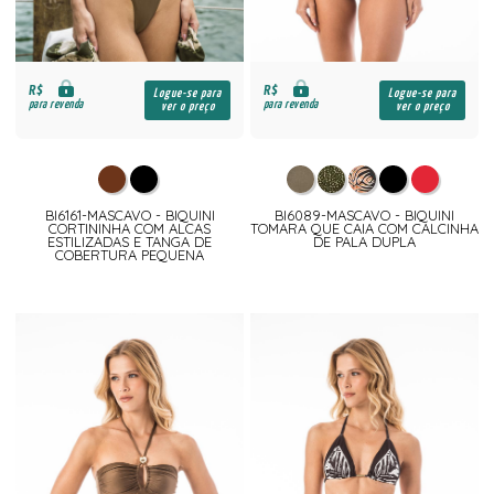
R$
R$
Logue-se para
Logue-se para
para revenda
para revenda
ver o preço
ver o preço
BI6161-MASCAVO - BIQUINI
BI6089-MASCAVO - BIQUINI
CORTININHA COM ALCAS
TOMARA QUE CAIA COM CALCINHA
ESTILIZADAS E TANGA DE
DE PALA DUPLA
COBERTURA PEQUENA