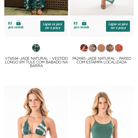
R$
R$
Logue-se para
Logue-se para
para revenda
para revenda
ver o preço
ver o preço
VT6564-JADE NATURAL - VESTIDO
PA2485-JADE NATURAL - PAREO
LONGO EM TULE COM BABADO NA
COM ESTAMPA LOCALIZADA
BARRA