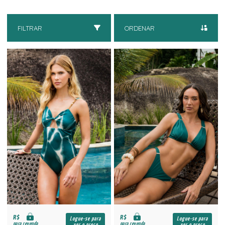
FILTRAR
ORDENAR
R$
R$
Logue-se para
Logue-se para
para revenda
para revenda
ver o preço
ver o preço