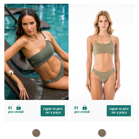
R$
R$
Logue-se para
Logue-se para
para revenda
para revenda
ver o preço
ver o preço